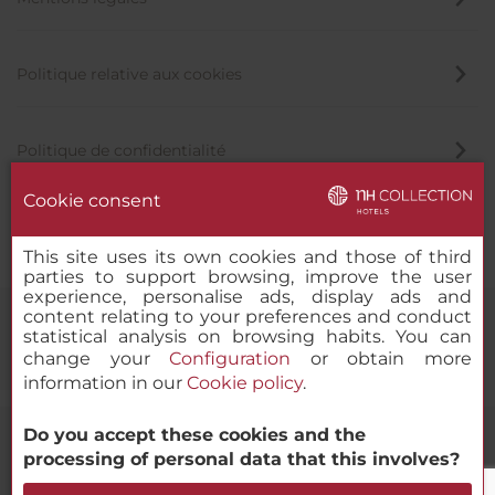
Politique relative aux cookies
Politique de confidentialité
Cookie consent
Canal éthique
This site uses its own cookies and those of third
parties to support browsing, improve the user
experience, personalise ads, display ads and
content relating to your preferences and conduct
statistical analysis on browsing habits. You can
change your
Configuration
or obtain more
information in our
Cookie policy
.
Do you accept these cookies and the
© 2000-2026 MINOR HOTELS EUROPE & AMERICAS Santa Engracia
processing of personal data that this involves?
120. 28003 Madrid, Espagne