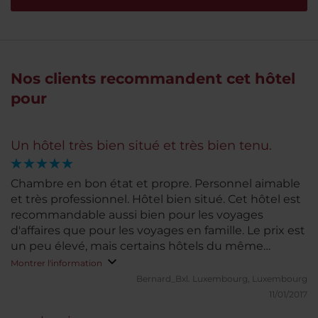
Nos clients recommandent cet hôtel
pour
Un hôtel très bien situé et très bien tenu.
Chambre en bon état et propre. Personnel aimable
et très professionnel. Hôtel bien situé. Cet hôtel est
recommandable aussi bien pour les voyages
d'affaires que pour les voyages en famille. Le prix est
un peu élevé, mais certains hôtels du même
quartier au même prix sont beaucoup moins bien
Montrer l'information
pour ce qui concerne la propreté et les rénovations
Bernard_Bxl.
Luxembourg, Luxembourg
des chambres.
11/01/2017