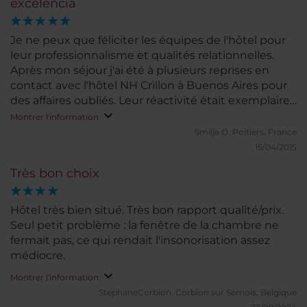
excelencia
Je ne peux que féliciter les équipes de l'hôtel pour
leur professionnalisme et qualités relationnelles.
Après mon séjour j'ai été à plusieurs reprises en
contact avec l'hôtel NH Crillon à Buenos Aires pour
des affaires oubliés. Leur réactivité était exemplaire.
L'Hôtel est très confortable, merveilleusement situé
Montrer l'information
à Buenos Aires, de très bon goût. Effectuant
Smilja D.
Poitiers, France
plusieurs missions à Buenos Aires, je retiendrai
15/04/2015
toujours cet hôtel pour rendre mon séjour à Buenos
Très bon choix
Aires encore plus agréable.
Hôtel très bien situé. Très bon rapport qualité/prix.
Seul petit problème : la fenêtre de la chambre ne
fermait pas, ce qui rendait l'insonorisation assez
médiocre.
Montrer l'information
StephaneCorbion.
Corbion sur Semois, Belgique