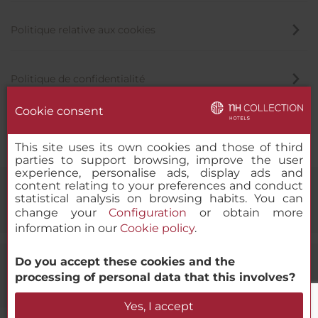
Politique relative aux cookies
Politique de confidentialité
Cookie consent
Canal éthique
This site uses its own cookies and those of third
parties to support browsing, improve the user
experience, personalise ads, display ads and
content relating to your preferences and conduct
statistical analysis on browsing habits. You can
change your
Configuration
or obtain more
information in our
Cookie policy
.
Do you accept these cookies and the
© 2000-2026 MINOR HOTELS EUROPE & AMERICAS Santa Engracia
processing of personal data that this involves?
120. 28003 Madrid, Espagne
Yes, I accept