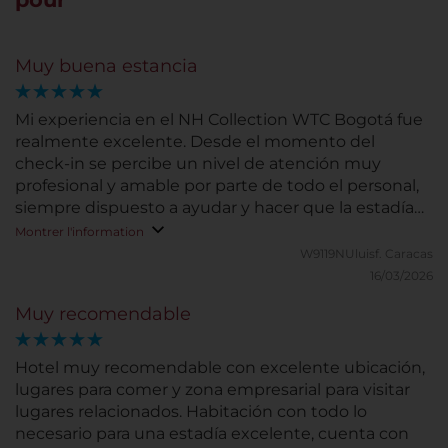
Muy buena estancia
Mi experiencia en el NH Collection WTC Bogotá fue
realmente excelente. Desde el momento del
check-in se percibe un nivel de atención muy
profesional y amable por parte de todo el personal,
siempre dispuesto a ayudar y hacer que la estadía
sea cómoda y agradable. Las habitaciones destacan
Montrer l'information
por su impecable limpieza, comodidad y cuidado en
W9119NUluisf.
Caracas
los detalles, lo que permite descansar plenamente
16/03/2026
después de una jornada de trabajo o de turismo.
Muy recomendable
Todo se mantiene en perfectas condiciones,
reflejando un estándar de calidad muy alto en el
servicio de housekeeping. Otro punto fuerte del
Hotel muy recomendable con excelente ubicación,
hotel es su ubicación privilegiada, dentro del
lugares para comer y zona empresarial para visitar
complejo del World Trade Center y muy cerca de
lugares relacionados. Habitación con todo lo
zonas clave de negocios y entretenimiento como el
necesario para una estadía excelente, cuenta con