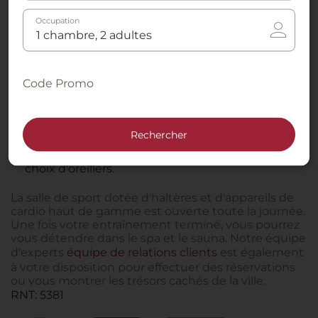
comme des familles.
Occupation
Travaillez sans être distrait : chaque chambre
dispose d'un bureau et d'un espace salon et les
fenêtres sont insonorisées.
Code Promo
Restez connecté avec une station d'accueil
pour iPod et une connexion WIFI gratuite dans
toutes les chambres.
Rechercher
Profitez d'une bonne nuit de sommeil avec un
matelas haut de gamme de grande qualité et un
choix d'oreillers.
La salle de sport dotée d'haltères et d'appareils de
cardio haut de gamme est ouverte toute la journée.
Une fois votre entraînement terminé, vous pourrez
vous détendre dans le spa et le sauna. Notre équipe
d'experts
équipe de relations clients
est également
à votre disposition pour effectuer des réservations
ou vous montrer les trésors cachés de la ville.
RNT: 5381