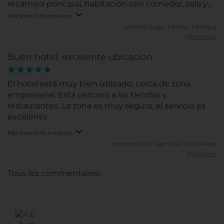
Parque de la 93, lo que facilita moverse por la ciudad
recamara principal, habitación con comedor, sala y
y aprovechar al máximo la estancia, como
escritorio para poder trabajar tranquilamente, cama
Montrer l'information
recomendación solo les comentaria revisar los
muy cómoda y 2 baños completos.
juanan2niogo.
Mexico, Mexique
equipos de AA de las habitaciones. En resumen, es
17/02/2026
un hotel que combina excelente servicio, limpieza
impecable y una ubicación estratégica,
Buen hotel, excelente ubicación
convirtiéndose en una opción altamente
recomendable tanto para viajes de negocios como
El hotel está muy bien ubicado, cerca de zona
para visitas a Bogotá.
empresarial. Está cercano a las tiendas y
restaurantes. La zona es muy segura, el servicio es
excelente
Montrer l'information
rcordero2025.
San José, Costa Rica
27/12/2025
Tous les commentaires