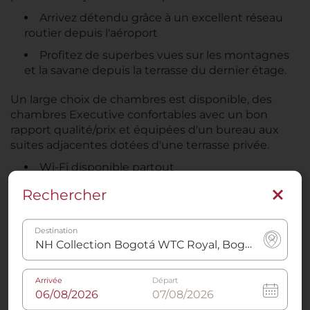
Arrivez détendu grâce à un excellent réseau
routier depuis l'aéroport
Profitez de superbes vues sur les montagnes
et la savane depuis la terrasse du dernier étage.
Un large choix de chambres est disponible, des
chambres Executive confortables avec un bon
rapport qualité/prix et équipées d'un bureau aux
suites adjacentes dotées d'une terrasse privée.
Wi-Fi disponible partout
télévision par câble, station d'accueil pour
Rechercher
lecteur mp3 et machine à café Nespresso
disponibles dans la chambre
Destination
Fenêtres insonorisées
Les 144 chambres contemporaines et élégantes de
Arrivée
Départ
l'hôtel sont particulièrement spacieuses et ont de
quoi répondre aux besoins des voyageurs d'affaires