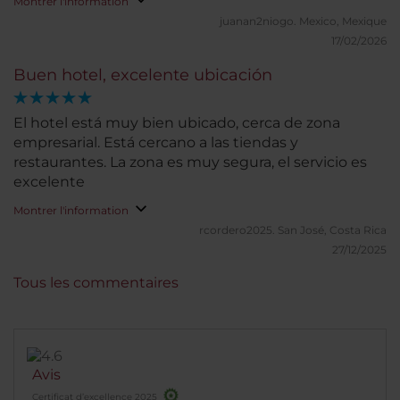
Montrer l'information
recomendación solo les comentaria revisar los
muy cómoda y 2 baños completos.
juanan2niogo.
Mexico, Mexique
equipos de AA de las habitaciones. En resumen, es
17/02/2026
un hotel que combina excelente servicio, limpieza
impecable y una ubicación estratégica,
Buen hotel, excelente ubicación
convirtiéndose en una opción altamente
recomendable tanto para viajes de negocios como
El hotel está muy bien ubicado, cerca de zona
para visitas a Bogotá.
empresarial. Está cercano a las tiendas y
restaurantes. La zona es muy segura, el servicio es
excelente
Montrer l'information
rcordero2025.
San José, Costa Rica
27/12/2025
Tous les commentaires
Avis
Certificat d’excellence 2025