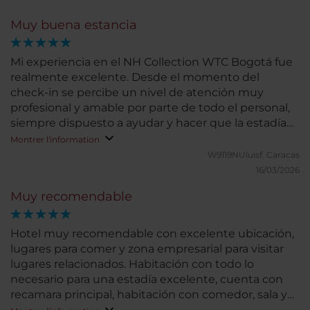
Muy buena estancia
Mi experiencia en el NH Collection WTC Bogotá fue
realmente excelente. Desde el momento del
check-in se percibe un nivel de atención muy
profesional y amable por parte de todo el personal,
siempre dispuesto a ayudar y hacer que la estadía
sea cómoda y agradable. Las habitaciones destacan
Montrer l'information
por su impecable limpieza, comodidad y cuidado en
W9119NUluisf.
Caracas
los detalles, lo que permite descansar plenamente
16/03/2026
después de una jornada de trabajo o de turismo.
Muy recomendable
Todo se mantiene en perfectas condiciones,
reflejando un estándar de calidad muy alto en el
servicio de housekeeping. Otro punto fuerte del
Hotel muy recomendable con excelente ubicación,
hotel es su ubicación privilegiada, dentro del
lugares para comer y zona empresarial para visitar
complejo del World Trade Center y muy cerca de
lugares relacionados. Habitación con todo lo
zonas clave de negocios y entretenimiento como el
necesario para una estadía excelente, cuenta con
Parque de la 93, lo que facilita moverse por la ciudad
recamara principal, habitación con comedor, sala y
y aprovechar al máximo la estancia, como
escritorio para poder trabajar tranquilamente, cama