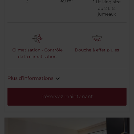
3
49 m²
1
Lit king size
ou
2
Lits
jumeaux
Climatisation - Contrôle
Douche à effet pluies
de la climatisation
Plus d’informations
Réservez maintenant