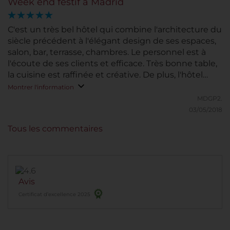
Week end festif à Madrid
C'est un très bel hôtel qui combine l'architecture du
siècle précédent à l'élégant design de ses espaces,
salon, bar, terrasse, chambres. Le personnel est à
l'écoute de ses clients et efficace. Très bonne table,
la cuisine est raffinée et créative. De plus, l'hôtel
organise des évènements originaux tels que des
Montrer l'information
diners/dégustation de vin très intéressants, à ne pas
MDGP2.
manquer!
03/05/2018
Tous les commentaires
Avis
Certificat d’excellence 2025