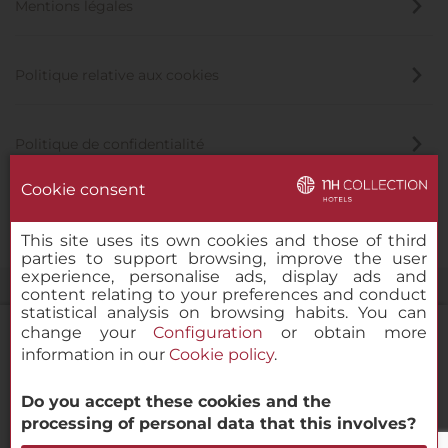
Mentions légales
Politique relative aux cookies
Politique de confidentialité
Cookie consent
Canal éthique
This site uses its own cookies and those of third
parties to support browsing, improve the user
experience, personalise ads, display ads and
content relating to your preferences and conduct
statistical analysis on browsing habits. You can
change your
Configuration
or obtain more
information in our
Cookie policy
.
NH Collection Madrid Abascal
Do you accept these cookies and the
© 2000-2026 MINOR HOTELS EUROPE & AMERICAS Santa Engracia
processing of personal data that this involves?
120. 28003 Madrid, Espagne