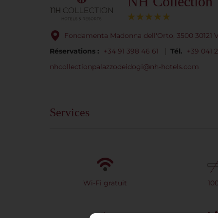
NH Collection 
Fondamenta Madonna dell'Orto, 3500 30121 Ve
Réservations :
+34 91 398 46 61
Tél.
+39 041 2
nhcollectionpalazzodeidogi@nh-hotels.com
Services
Wi-Fi gratuit
10