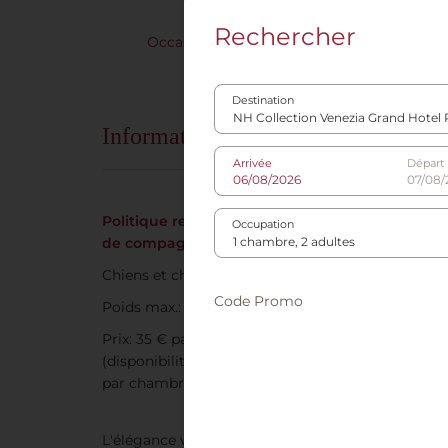
Rechercher
Occasions spéciales
Réun
Destination
Informations sur l'hôtel
Arrivée
Départ
Politique relative aux animaux
Occupation
de compagnie
Chiens et chats autorisés
Code Promo
Poids max.: 25 kg
Prix: 35 € par nuit et par animal
(disponibilité limitée, 2 animaux
par chambre max.)
L'élégance vénitienne avec accès privé à la lagune 