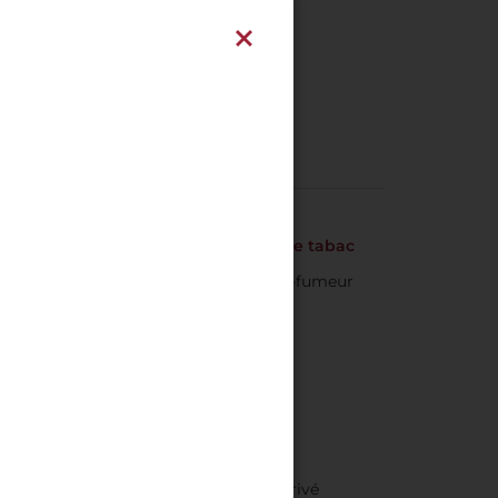
Politique concernant le tabac
Hôtel entièrement non-fumeur
n palace du XVIIe siècle, d'un jardin privé