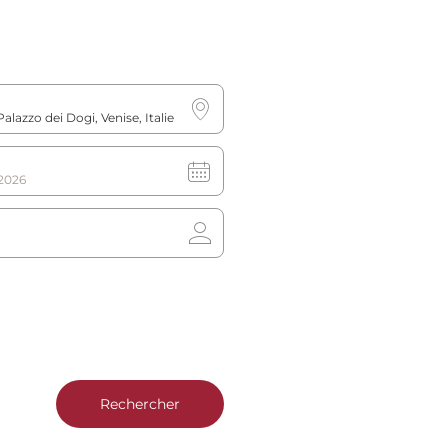
ions
64 Chambres
Horaires
Heure d’arrivée: 15:00
Heure de départ: 12:00
(« Dimanche de farniente »: 15:00)
Rechercher
: échappez à la foule dans le quartier de Cannaregio. Profitez d'u