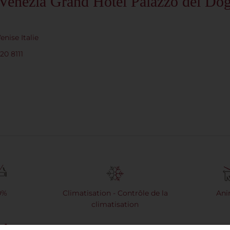
Venezia Grand Hotel Palazzo dei Dog
nise Italie
20 8111
0%
Climatisation - Contrôle de la
Ani
climatisation