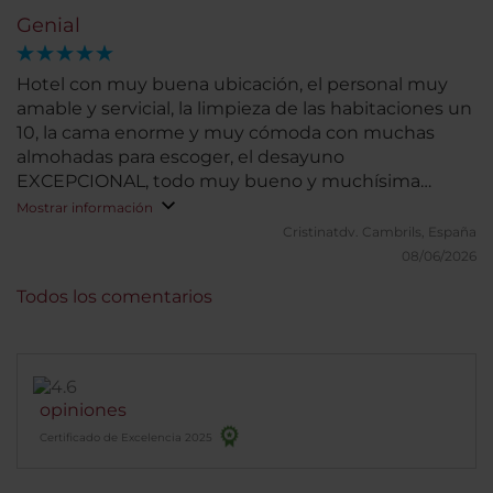
Genial
Hotel con muy buena ubicación, el personal muy
amable y servicial, la limpieza de las habitaciones un
10, la cama enorme y muy cómoda con muchas
almohadas para escoger, el desayuno
EXCEPCIONAL, todo muy bueno y muchísima
variedad. El gym a pesar de ser pequeño tiene 5
Mostrar información
máquinas necesarias y en muy buen estado
Cristinatdv.
Cambrils, España
(incluso el material) con agua fría y toallas para
08/06/2026
disponer de ellas, abierto 24h, así que perfecto.
Todos los comentarios
Recomendable 100%
opiniones
Certificado de Excelencia 2025