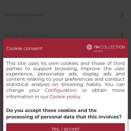
Política de cookies
Política de privacidad
Cookie consent
Canal de denuncias
This site uses its own cookies and those of third
parties to support browsing, improve the user
experience, personalise ads, display ads and
content relating to your preferences and conduct
statistical analysis on browsing habits. You can
change your
Configuration
or obtain more
information in our
Cookie policy
.
NH Collection Madrid Abascal
Do you accept these cookies and the
© 2000-2026 MINOR HOTELS EUROPE & AMERICAS Santa Engracia,
processing of personal data that this involves?
120. 28003 Madrid, España
Verificar disponibilidad
Yes, I accept