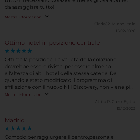
tutto il necessario. Colazione meravigliosa a buffet
da assaggiare tutto!
Mostra informazioni
Clode82.
Milano, Italia
16/02/2026
Ottimo hotel in posizione centrale
Ottima la posizione. La varietà della colazione
dovrebbe essere rivista, per essere almeno
all'altezza di altri hotel della stessa catena. Da
quando è stato modificato il programma di
affiliazione con il nuovo NH Discovery, non viene più
riconosciuto lo stato al check-in.
Mostra informazioni
Attilio P.
Cairo, Egitto
19/12/2023
Madrid
Comodo per raggiurgere il centro,personale