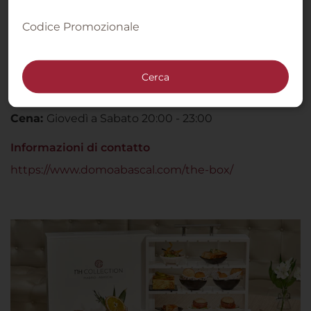
Un abbinamento tradizionale con vermouth, birra e
Codice Promozionale
vino, in sintonia con l’essenza più autentica
dell’aperitivo spagnolo
Orari di apertura
Cerca
Pranzo:
Giovedì a Sabato 13:30 - 16:00
Cena:
Giovedì a Sabato 20:00 - 23:00
Informazioni di contatto
https://www.domoabascal.com/the-box/