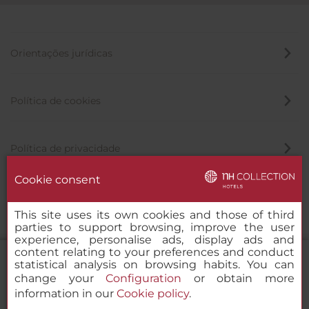
Orientações jurídicas
Política de cookies
Política de privacidade
Cookie consent
Canal de denúncia
This site uses its own cookies and those of third
parties to support browsing, improve the user
experience, personalise ads, display ads and
content relating to your preferences and conduct
statistical analysis on browsing habits. You can
change your
Configuration
or obtain more
information in our
Cookie policy
.
NH Collection Venezia Grand Hotel