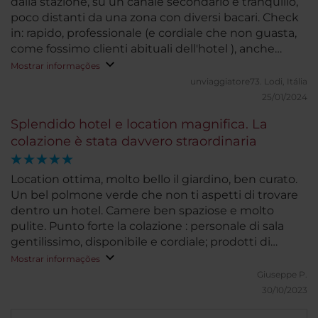
dalla stazione, su un canale secondario e tranquillo,
poco distanti da una zona con diversi bacari. Check
in: rapido, professionale (e cordiale che non guasta,
come fossimo clienti abituali dell'hotel ), anche
comodo (seduti su comode sedie! prima volta...).
Mostrar informações
Upgrade con stanza sul canale, silenziosissima e
unviaggiatore73.
Lodi, Itália
arredata stile veneziano, giusta nelle dimensioni,
25/01/2024
con piccola zona giorno. Bagno non tanto grande
Splendido hotel e location magnifica. La
ma da poco ristrutturato con gusto. Ambienti
colazione è stata davvero straordinaria
comuni: sontuosi, in stile veneziano per respirare
l'esperienza unica della citta'. Unico piccolo difetto
minibar un poco rumoroso (basta spegnerlo se si
Location ottima, molto bello il giardino, ben curato.
vuole di notte)Sale superiori assolutamente da
Un bel polmone verde che non ti aspetti di trovare
vedere. Grande giardino esterno (a Venezia!) ben
dentro un hotel. Camere ben spaziose e molto
curato e con affaccio sulla laguna. Colazione: da 5
pulite. Punto forte la colazione : personale di sala
stelle con menu' alla carta incluso e con rapporto
gentilissimo, disponibile e cordiale; prodotti di
qualità/prezzo migliore che altrove. Hotel con
qualità, ampia scelta e davvero tanta ma tanta cura
Mostrar informações
numero contenuto di stanze, a favore della
nel dettaglio. Prodotti rimpiazzati continuamente e
Giuseppe P.
tranquillia' e del servizio. Rapporto qualita'/prezzo in
non per essere ripetitivo ma tutto rigorosamente di
30/10/2023
generale: eccellente ma considerato però che
marca ed ottima qualità. Ci ritornerei
abbiamo soggiornato a gennaio in bassa stagione In