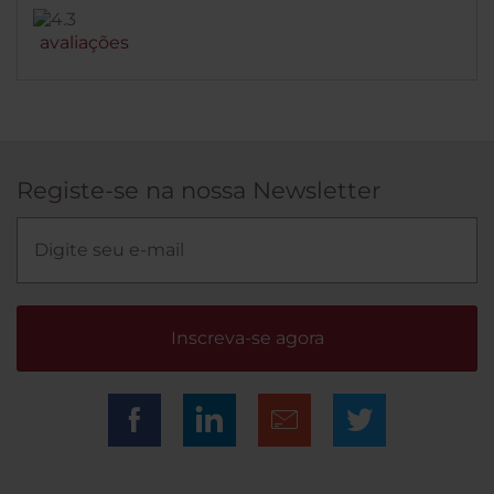
immediatamente.
conclusione: di NH ne abbiamo visti tanti in oltre 20
anni di frequentazione in Italia e mezza Europa, ma
avaliações
direi che questo hotel e' certamente tra i migliori.
Esperienza da provare senza dubbio.
Registe-se na nossa Newsletter
Inscreva-se agora