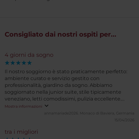
Consigliato dai nostri ospiti per...
4 giorni da sogno
Il nostro soggiorno è stato praticamente perfetto:
ambiente curato e servizio gestito con
professionalità, giardino da sogno. Abbiamo
soggiornato nella junior suite, stile tipicamente
veneziano, letti comodissimi, pulizia eccellente.
Abbiamo anche usufruito della navetta per andare a
Mostra informazioni
Murano, servizio impeccabile. Una vacanza
annamariade2026.
Monaco di Baviera, Germania
indimenticabile, grazie!
15/04/2026
tra i migliori