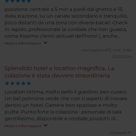
posizione: centrale a 5 min a piedi dal ghetto e 15
dalla stazione, su un canale secondario e tranquillo,
poco distanti da una zona con diversi bacari. Check
in: rapido, professionale (e cordiale che non guasta,
come fossimo clienti abituali dell'hotel ), anche
comodo (seduti su comode sedie! prima volta...).
Mostra informazioni
Upgrade con stanza sul canale, silenziosissima e
unviaggiatore73.
Lodi, Italia
arredata stile veneziano, giusta nelle dimensioni,
25/01/2024
con piccola zona giorno. Bagno non tanto grande
Splendido hotel e location magnifica. La
ma da poco ristrutturato con gusto. Ambienti
colazione è stata davvero straordinaria
comuni: sontuosi, in stile veneziano per respirare
l'esperienza unica della citta'. Unico piccolo difetto
minibar un poco rumoroso (basta spegnerlo se si
Location ottima, molto bello il giardino, ben curato.
vuole di notte)Sale superiori assolutamente da
Un bel polmone verde che non ti aspetti di trovare
vedere. Grande giardino esterno (a Venezia!) ben
dentro un hotel. Camere ben spaziose e molto
curato e con affaccio sulla laguna. Colazione: da 5
pulite. Punto forte la colazione : personale di sala
stelle con menu' alla carta incluso e con rapporto
gentilissimo, disponibile e cordiale; prodotti di
qualità/prezzo migliore che altrove. Hotel con
qualità, ampia scelta e davvero tanta ma tanta cura
Mostra informazioni
numero contenuto di stanze, a favore della
nel dettaglio. Prodotti rimpiazzati continuamente e
Giuseppe P.