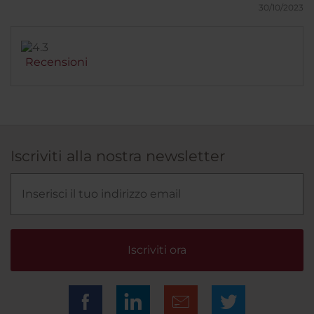
tranquillia' e del servizio. Rapporto qualita'/prezzo in
non per essere ripetitivo ma tutto rigorosamente di
30/10/2023
generale: eccellente ma considerato però che
marca ed ottima qualità. Ci ritornerei
abbiamo soggiornato a gennaio in bassa stagione In
immediatamente.
conclusione: di NH ne abbiamo visti tanti in oltre 20
anni di frequentazione in Italia e mezza Europa, ma
Recensioni
direi che questo hotel e' certamente tra i migliori.
Esperienza da provare senza dubbio.
Iscriviti alla nostra newsletter
Iscriviti ora