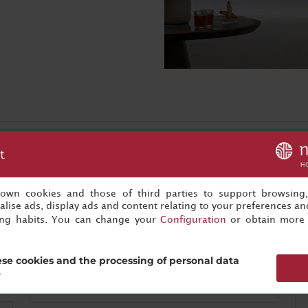
t
Occasions spéciales
Installations pour banquets
s own cookies and those of third parties to support browsing
lise ads, display ads and content relating to your preferences and
Formules pour les évènements
ing habits. You can change your
Configuration
or obtain more 
Personnel dédié à l'organisation des
évènements
se cookies and the processing of personal data
Mariages
?