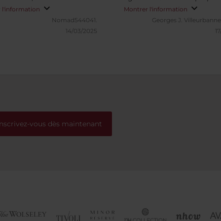
le
calmes. Petit déjeuner copi
 l'information
Montrer l'information
dans un très beau cadre.
Nomad544041.
Georges J.
Villeurbanne
14/03/2025
17
Inscrivez-vous dès maintenant