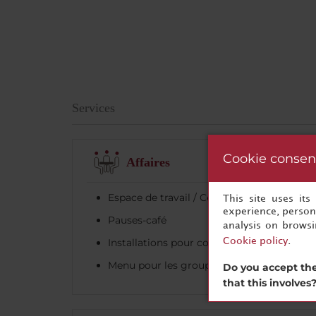
Services
Cookie consen
Affaires
Espace de travail / Centre d’affaires
This site uses it
experience, persona
Pauses-café
analysis on brows
Installations pour conférence
Cookie policy
.
Menu pour les groupes
Do you accept the
that this involves