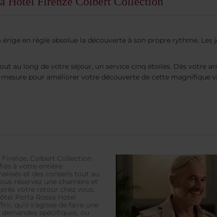
ssa Hotel Firenze Colbert Collection
n
érige en règle absolue la découverte à son propre rythme. Les jo
t au long de votre séjour, un service cinq étoiles. Dès votre ar
mesure pour améliorer votre découverte de cette magnifique vill
 Firenze, Colbert Collection
iés à votre entière
alisés et des conseils tout au
 vous réservez une chambre et
après votre retour chez vous,
ôtel Porta Rossa Hotel
ir, qu'il s'agisse de faire une
s demandes spécifiques, ou