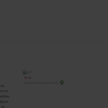
e
Avis
Certificat d’excellence 2025
cé,
rence.
ables,
séjour
 et