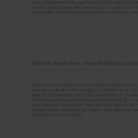
Destination
tout simplement de vous faire profiter de nos meil
même de partager des secrets) pour vous ouvrir le
vous aider à faire de votre séjour un moment inou
Arrivée
Départ
Occupation
Faites de beaux rêves : choix d'oreillers et par
Code Promo
Sentez-vous unique au Porta Rossa Hotel Firenze, 
assurez-vous de vivre un séjour 5 étoiles avec l'aid
spécial. Demandez notre liste d'oreillers et choisi
confort qui vous conviendra parfaitement. Et si ce
vous garantir une bonne nuit de sommeil, un de 
d'ingrédients naturels, qui aident à se détendre, p
chambre et sur le linge.