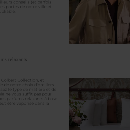
leurs conseils (et parfois
s portes de notre ville et
bliable.
fums relaxants
Colbert Collection, et
e de notre choix d'oreillers
Rechercher
ssez le type de matière et de
la ne vous suffit pas pour
nos parfums relaxants à base
eut être vaporisé dans la