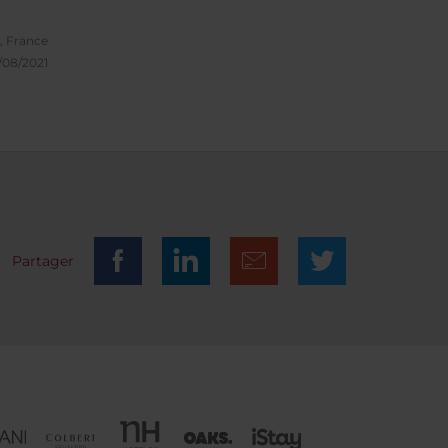
eux
, France
/08/2021
Partager