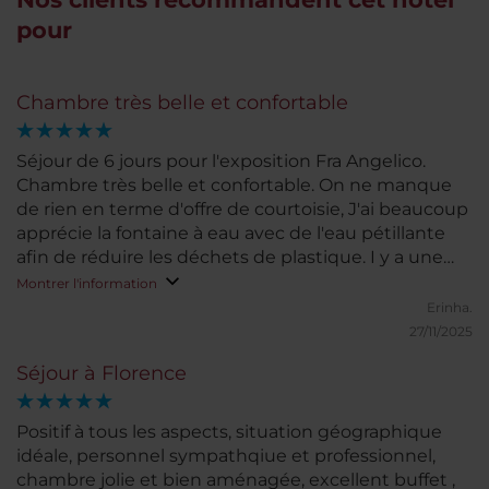
pour
Chambre très belle et confortable
Séjour de 6 jours pour l'exposition Fra Angelico.
Chambre très belle et confortable. On ne manque
de rien en terme d'offre de courtoisie, J'ai beaucoup
apprécie la fontaine à eau avec de l'eau pétillante
afin de réduire les déchets de plastique. I y a une
très bonne insonorisation. Le ménage est très bien
Montrer l'information
fait. L'eau de l'évier s'écoule lentement ce qui était
Erinha.
un peu embêtant. L'hôtel est très bien placé. Je
27/11/2025
reviendrai avec plaisir dans cet hôtel et le
Séjour à Florence
recommande vivement. Bravo et merci !
Positif à tous les aspects, situation géographique
idéale, personnel sympathqiue et professionnel,
chambre jolie et bien aménagée, excellent buffet ,