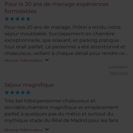
Pour le 20 ans de mariage expériences
formidables
Pour nos 20 ans de mariage, l’hôtel a rendu notre
séjour inoubliable. Surclassement en chambre
exceptionnelle, spa relaxant, et parking pratique :
tout était parfait. Le personnel a été attentionné et
chaleureux, veillant à chaque détail pour rendre ce
moment unique. La nourriture était délicieuse, et
Montrer l'information
même si les jus pourraient être plus frais,
jumb0ben.
l’expérience globale a dépassé nos attentes. Un
28/01/2025
séjour mémorable !
Séjour magnifique
Très bel hôtel,personnel chaleureux et
serviable,chambre magnifique et emplacement
parfait à quelques pas du métro et surtout du
mythique stade du Réal de Madrid pour les fans
Montrer l'information