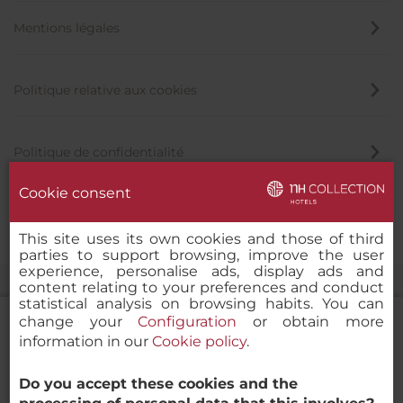
Mentions légales
Politique relative aux cookies
Politique de confidentialité
Cookie consent
Canal éthique
This site uses its own cookies and those of third
parties to support browsing, improve the user
experience, personalise ads, display ads and
content relating to your preferences and conduct
statistical analysis on browsing habits. You can
change your
Configuration
or obtain more
information in our
Cookie policy
.
NH Collection Madrid Eurobuilding
Do you accept these cookies and the
© 2000-2026 MINOR HOTELS EUROPE & AMERICAS Santa Engracia