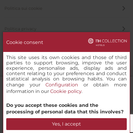
Politica sui cookie
Politica privacy
Cookie consent
Canale di segnalazione
This site uses its own cookies and those of third
parties to support browsing, improve the user
experience, personalise ads, display ads and
content relating to your preferences and conduct
statistical analysis on browsing habits. You can
change your
Configuration
or obtain more
information in our
Cookie policy
.
NH Collection Madrid Eurobuilding
Do you accept these cookies and the
© 2000-2026 MINOR HOTELS EUROPE & AMERICAS Santa Engracia
processing of personal data that this involves?
120. 28003 Madrid, Spagna
Verifica la disponibilità
Yes, I accept