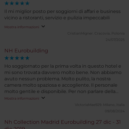
Il mi miglior posto per soggiorni di affari e business
vicino a ristoranti, servizio e pulizia impeccabili
Mostra informazioni
CristianMigner.
Cracovia, Polonia
24/07/2025
NH Eurobuilding
Ho soggiornato per la prima volta in questo hotel e
mi sono trovata davvero molto bene. Non abbiamo
avuto nessun problema. Molto pulito, la nostra
camera molto spaziosa e accogliente. Il personale
molto gentile e disponibile. Per non parlare della
colazione, molto completa e tutto fresco.
Mostra informazioni
VictoriaMae929.
Milano, Italia
09/08/2024
Nh Collection Madrid Eurobuilding 27 dic - 31