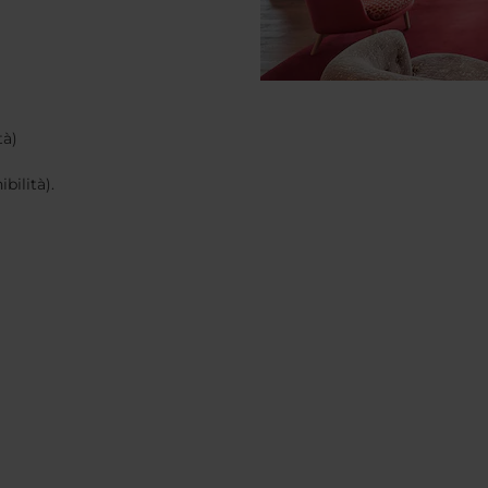
tà)
bilità).