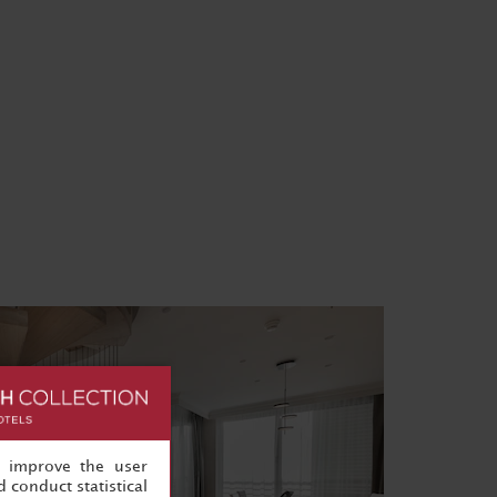
, improve the user
 conduct statistical