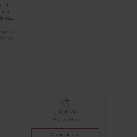
ti ti
 alla
lla con
 di
 minuti
eMacchi.
/01/2020
Chiamaci
+34 91 398 46 61
Chiamaci ora