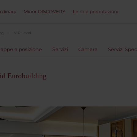
ordinary
Minor DISCOVERY
Le mie prenotazioni
ng
VIP Level
appe e posizione
Servizi
Camere
Servizi Speci
id Eurobuilding