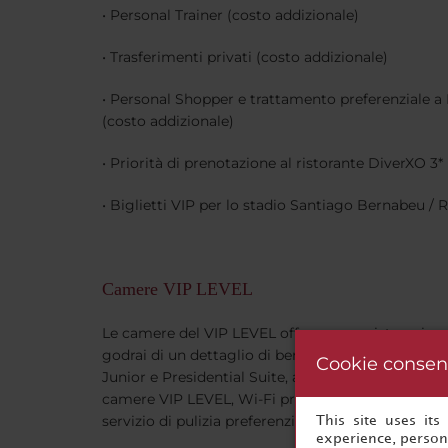
• Personal Trainer (costo addizionale)
• Trasferimenti privati (costo addizionale)
• Personal Shopper e trattamento preferenziale a 
(costo addizionale)
• Priorità di prenotazione al ristorante DiverXO 3*
• Biglietti VIP per lo stadio Santiago Bernabeu / 
Camere VIP LEVEL
Le camere del VIP LEVEL offrono una vista unica s
godrai di un dettaglio di benvenuto personalizzat
Cookie consen
Junior e Presidential Suite, acqua e bibite analcoli
camere VIP LEVEL, Wi-Fi premium, giornali elettro
servizio di pulizia preferenziale.
This site uses it
experience, persona