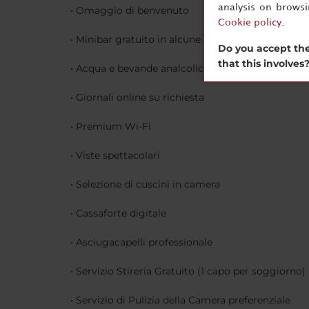
analysis on brows
• Omaggio di benvenuto
Cookie policy
.
• Minibar gratuito in alcune categorie di camere
Do you accept the
that this involves
• Acqua e bevande analcoliche gratuite in tutte l
• Giornali online su richiesta
• Premium Wi-Fi
• Viste spettacolari
• Selezione di cuscini in camera
• Cassaforte digitale
• Asciugacapelli professionale
• Servizio Stireria Gratuito (1 capo per soggiorno)
• Servizio di Pulizia della Camera preferenziale