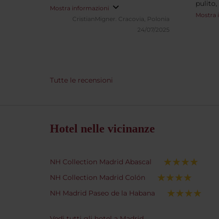
pulito
Mostra informazioni
spazios
Mostra 
CristianMigner.
Cracovia, Polonia
molto 
24/07/2025
non pa
comple
Tutte le recensioni
Hotel nelle vicinanze
NH Collection Madrid Abascal
NH Collection Madrid Colón
NH Madrid Paseo de la Habana
Vedi tutti gli hotel a Madrid