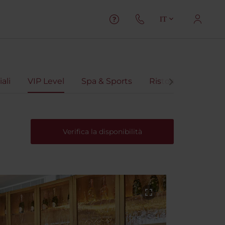
IT
ali
VIP Level
Spa & Sports
Ristoranti
Virtu
Verifica la disponibilità