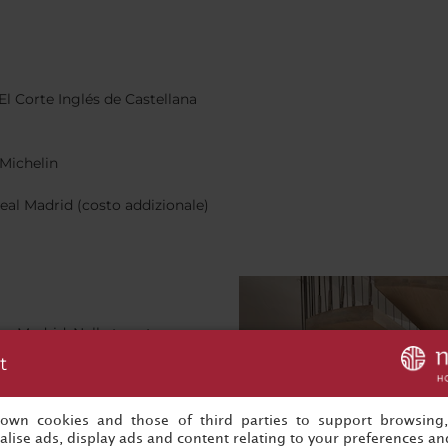
El Corte Inglés de Castellana
 Michelin
Real Madrid (costo addizionale)
u Madrid. Nella tua stanza,
o, minibar gratuito nelle
t
che gratuite in tutte le
nici, cassaforte digitale e
s own cookies and those of third parties to support browsing
lise ads, display ads and content relating to your preferences and