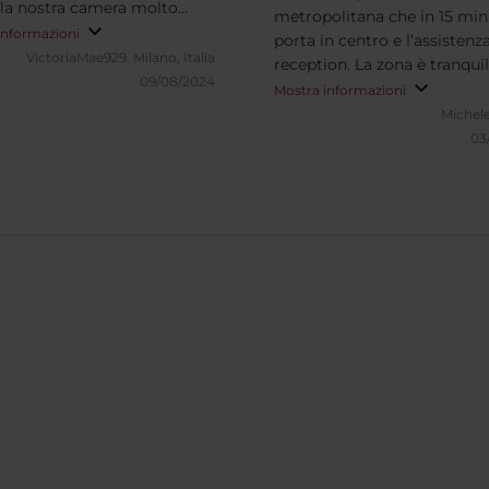
, la nostra camera molto
metropolitana che in 15 minu
a e accogliente. Il personale
informazioni
porta in centro e l’assistenza
gentile e disponibile. Per
VictoriaMae929.
Milano, Italia
reception. La zona è tranqui
rlare della colazione, molto
09/08/2024
alcuni negozi, bar, ristoranti
Mostra informazioni
ta e tutto fresco.
buon livello. In taxi dista 20
Michel
dall’ aeroporto.
03