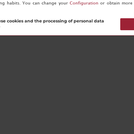
ing habits. You can change your
Configuration
or obtain more 
se cookies and the processing of personal data
?
e categorie di camere