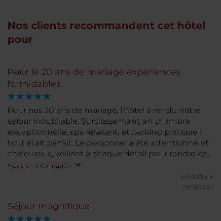
Nos clients recommandent cet hôtel
pour
Pour le 20 ans de mariage expériences
formidables
Pour nos 20 ans de mariage, l’hôtel a rendu notre
séjour inoubliable. Surclassement en chambre
exceptionnelle, spa relaxant, et parking pratique :
tout était parfait. Le personnel a été attentionné et
chaleureux, veillant à chaque détail pour rendre ce
moment unique. La nourriture était délicieuse, et
Montrer l'information
même si les jus pourraient être plus frais,
jumb0ben.
l’expérience globale a dépassé nos attentes. Un
28/01/2025
séjour mémorable !
Séjour magnifique