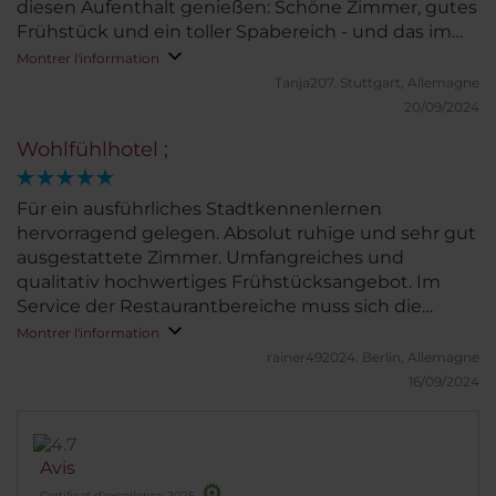
diesen Aufenthalt genießen: Schöne Zimmer, gutes
Frühstück und ein toller Spabereich - und das im
Herzen von Helsinki. Vielen Dank!
Montrer l'information
Tanja207.
Stuttgart, Allemagne
20/09/2024
Wohlfühlhotel ;
Für ein ausführliches Stadtkennenlernen
hervorragend gelegen. Absolut ruhige und sehr gut
ausgestattete Zimmer. Umfangreiches und
qualitativ hochwertiges Frühstücksangebot. Im
Service der Restaurantbereiche muss sich die
Mannschaft noch etwas verbessern.
Montrer l'information
rainer492024.
Berlin, Allemagne
16/09/2024
Avis
Certificat d’excellence 2025