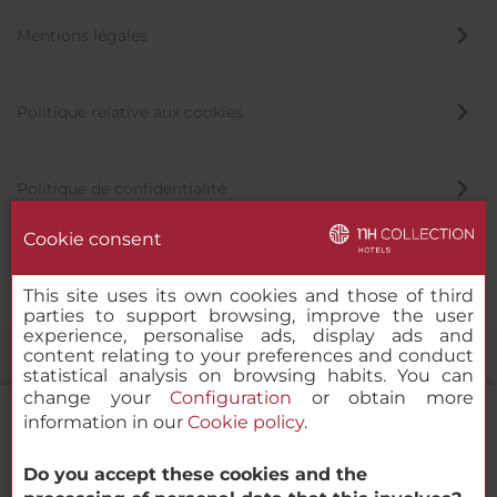
Mentions légales
Politique relative aux cookies
Politique de confidentialité
Cookie consent
Canal éthique
This site uses its own cookies and those of third
parties to support browsing, improve the user
experience, personalise ads, display ads and
content relating to your preferences and conduct
statistical analysis on browsing habits. You can
change your
Configuration
or obtain more
information in our
Cookie policy
.
Do you accept these cookies and the
NH Collection Helsinki Grand Hansa
© 2000-2026 MINOR HOTELS EUROPE & AMERICAS Santa Engracia