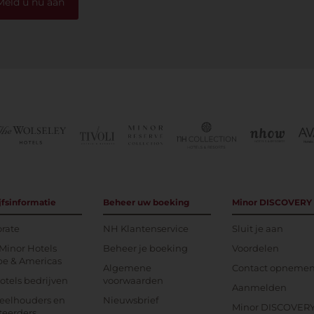
Meld u nu aan
jfsinformatie
Beheer uw boeking
Minor DISCOVERY
rate
NH Klantenservice
Sluit je aan
Minor Hotels
Beheer je boeking
Voordelen
pe & Americas
Algemene
Contact opneme
tels bedrijven
voorwaarden
Aanmelden
eelhouders en
Nieuwsbrief
Minor DISCOVER
teerders