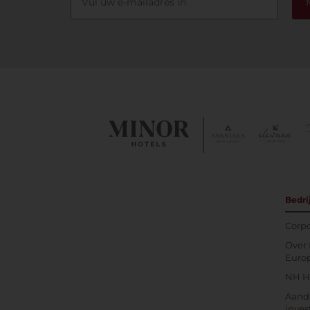
Bedri
Corpo
Over 
Euro
NH Ho
Aand
inves