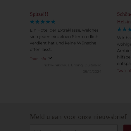
Spitze!!!
Schön
Helsin
Ein Hotel der Extraklasse, welches
sich jeden einzelnen Stern redlich
Wir ha
verdient hat und keine Wünsche
wohlge
offen lässt.
Ambien
hilfsb
Toon info
entspa
richly-nikolaus.
Erding, Duitsland
genieß
Toon in
09/12/2024
Frühst
Spaber
von He
Meld u aan voor onze nieuwsbrief