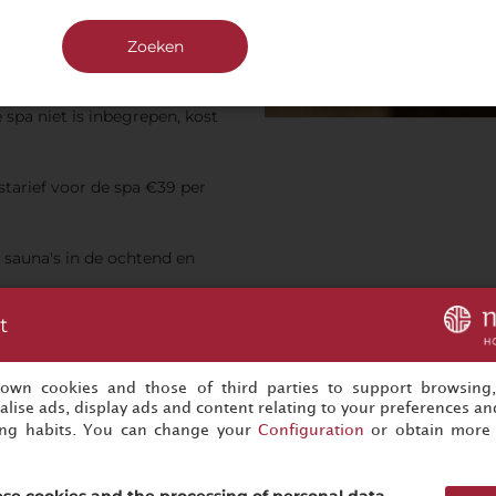
Zoeken
toegang tot de spa
spa niet is inbegrepen, kost
starief voor de spa €39 per
e sauna's in de ochtend en
t
de worden begeleid door een
s own cookies and those of third parties to support browsing
@nh-hotels.com
lise ads, display ads and content relating to your preferences and
ing habits. You can change your
Configuration
or obtain more 
t menu met behandelingen,
 by Terhen