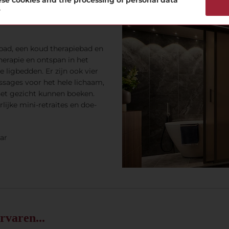
se cookies and the processing of personal data
?
bad, een koud therapiebad en
erapie en ontspan in het
ligbedden. Er zijn ook vier
sages voor het hele lichaam,
et gezicht kunnen boeken.
ijke mini-retraites en doe-
ar
rvaren...