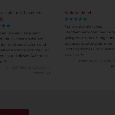
es Hotel im Herzen von
Wohlfühlhotel ;
ki
Für ein ausführliches
Stadtkennenlernen hervorr
ben uns als Gäste sehr
gelegen. Absolut ruhige und
fühlt. In einem schönen
gut ausgestattete Zimmer.
te mit freundlichem und
Umfangreiches und qualitat
ereiten Personal konnten wir
hochwertiges Frühstücksan
Toon info
nnen und diesen Aufenthalt
Im Service der Restaurantbe
rainer492024.
Berlijn, 
en: Schöne Zimmer, gutes
fo
muss sich die Mannschaft n
16
ück und ein toller
Tanja207.
Stuttgart, Duitsland
etwas verbessern.
eich - und das im Herzen
20/09/2024
lsinki. Vielen Dank!