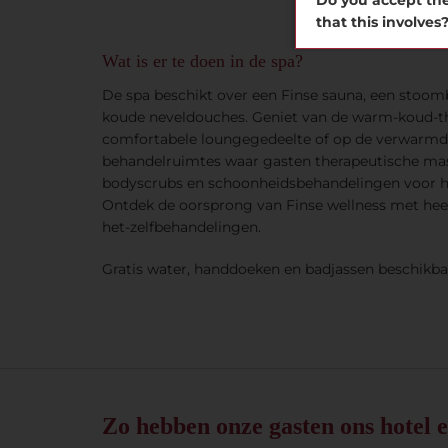
Do you accept the
that this involves
Wat is er te doen in de spa?
De spa beschikt over een Finse sauna, een stoom
koude neveldouches. Geniet van de warm-koud-th
comfortabele loungegedeelte of op de verwarmde 
behandelruimtes waar gasten therapeutische mas
bodyscrubs en schoonheidsbehandelingen voor h
Ontdek de oorsprong van Finse wellness met heerl
het-zelfbehandelingen.
Gratis water, handdoeken en badjassen beschikba
Zo hebben onze gasten ons hotel e