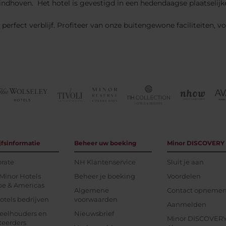
dhoven. Het hotel is gevestigd in een hedendaagse plaatselijk
erfect verblijf. Profiteer van onze buitengewone faciliteiten, v
jfsinformatie
Beheer uw boeking
Minor DISCOVERY
rate
NH Klantenservice
Sluit je aan
Minor Hotels
Beheer je boeking
Voordelen
pe & Americas
Algemene
Contact opneme
tels bedrijven
voorwaarden
Aanmelden
eelhouders en
Nieuwsbrief
Minor DISCOVER
teerders