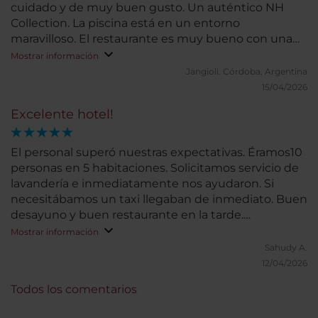
cuidado y de muy buen gusto. Un auténtico NH
Collection. La piscina está en un entorno
maravilloso. El restaurante es muy bueno con una
carta amplia y los camareros te sugieren realmente
Mostrar información
lo mejor de la misma. Un lugar encantador al q
Jangioli.
Córdoba, Argentina
volveremos!!!
15/04/2026
Excelente hotel!
El personal superó nuestras expectativas. Éramos10
personas en 5 habitaciones. Solicitamos servicio de
lavandería e inmediatamente nos ayudaron. Si
necesitábamos un taxi llegaban de inmediato. Buen
desayuno y buen restaurante en la tarde.
Localización excelente. Puedes ir caminando a
Mostrar información
todos los lugares de interés. Definitivamente
Sahudy A.
regresaría
12/04/2026
Todos los comentarios