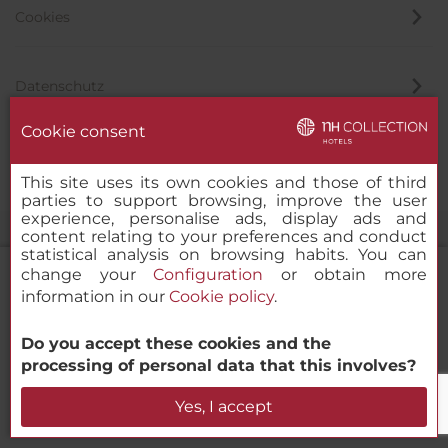
Cookies
Datenschutz
Cookie consent
Hinweisgeber
This site uses its own cookies and those of third
parties to support browsing, improve the user
experience, personalise ads, display ads and
content relating to your preferences and conduct
statistical analysis on browsing habits. You can
change your
Configuration
or obtain more
information in our
Cookie policy
.
NH Collection Quito Royal
Do you accept these cookies and the
© 2000 – 2026 MINOR HOTELS EUROPE & AMERICAS Santa Engracia
processing of personal data that this involves?
120. 28003 Madrid, Spanien
Verfügbarkeit prüfen
Yes, I accept