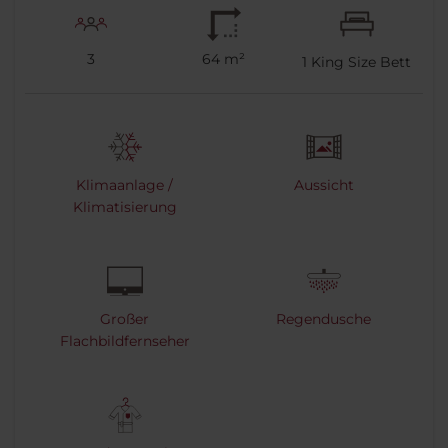
3
64 m²
1
King Size Bett
Klimaanlage /
Aussicht
Klimatisierung
Großer
Regendusche
Flachbildfernseher