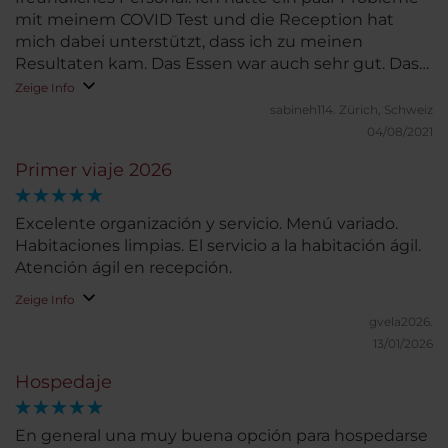
mit meinem COVID Test und die Reception hat
mich dabei unterstützt, dass ich zu meinen
Resultaten kam. Das Essen war auch sehr gut. Das
WIFI war super schnell. Ich werde sicher
Zeige Info
wiederkommen, wenn ich wieder in Quito bin.
sabineh114.
Zürich, Schweiz
04/08/2021
Primer viaje 2026
Excelente organización y servicio. Menú variado.
Habitaciones limpias. El servicio a la habitación ágil.
Atención ágil en recepción.
Zeige Info
gvela2026.
13/01/2026
Hospedaje
En general una muy buena opción para hospedarse