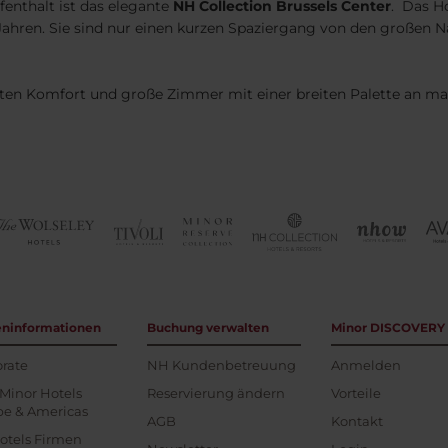
fenthalt ist das elegante
NH Collection Brussels Center
. Das H
r Jahren. Sie sind nur einen kurzen Spaziergang von den große
enten Komfort und große Zimmer mit einer breiten Palette an m
eninformationen
Buchung verwalten
Minor DISCOVERY
rate
NH Kundenbetreuung
Anmelden
Minor Hotels
Reservierung ändern
Vorteile
pe & Americas
AGB
Kontakt
otels Firmen