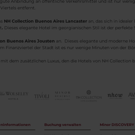
gute Anbindung an öffentliche Verkehrsmittel und ist nur wen
iertels entfernt.
as
NH Collection Buenos Aires Lancaster
an, das sich in ideale
t
.
Dieses elegante Hotel im georgianischen Stil ist der perfekte
ion Buenos Aires Jousten
an. Dieses elegante und moderne Hot
m Finanzviertel der Stadt ist es nur wenige Minuten von der Bör
n mit dem zusätzlichen Luxus, den die Hotels von NH Collection b
eninformationen
Buchung verwalten
Minor DISCOVERY