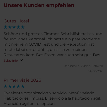
Unsere Kunden empfehlen
Gutes Hotel
Schöne und grosses Zimmer. Sehr hilfsbereites und
freundliches Personal. Ich hatte ein paar Probleme
mit meinem COVID Test und die Reception hat
mich dabei unterstützt, dass ich zu meinen
Resultaten kam. Das Essen war auch sehr gut. Das
WIFI war super schnell. Ich werde sicher
Zeige Info
wiederkommen, wenn ich wieder in Quito bin.
sabineh114.
Zürich, Schweiz
04/08/2021
Primer viaje 2026
Excelente organización y servicio. Menú variado.
Habitaciones limpias. El servicio a la habitación ágil.
Atención ágil en recepción.