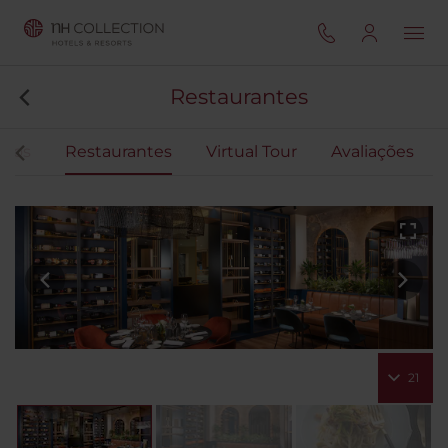
Restaurantes
ntos
Restaurantes
Virtual Tour
Avaliações
21