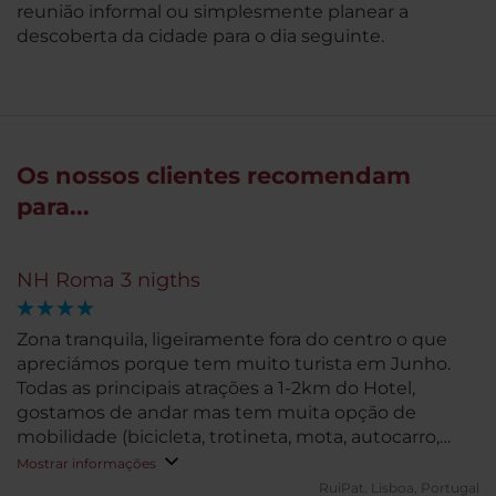
reunião informal ou simplesmente planear a
descoberta da cidade para o dia seguinte.
Os nossos clientes recomendam
para...
NH Roma 3 nigths
Zona tranquila, ligeiramente fora do centro o que
apreciámos porque tem muito turista em Junho.
Todas as principais atrações a 1-2km do Hotel,
gostamos de andar mas tem muita opção de
mobilidade (bicicleta, trotineta, mota, autocarro,
etc). Alguns bons restaurantes, gelatarias e bares na
Mostrar informações
zona. Hotel virado para grupos de empresas o que
RuiPat.
Lisboa, Portugal