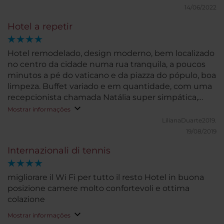
torna o ambiente mais calmo e bem frequentado.
14/06/2022
As coisas menos positivas: pressão do chuveiro era
Hotel a repetir
fraca e os quarto deixava entrar algum ruído de
outros quartos, especialmente nas horas de manhã.
De forma geral gostamos do hotel. A repetir.
Hotel remodelado, design moderno, bem localizado
no centro da cidade numa rua tranquila, a poucos
minutos a pé do vaticano e da piazza do pópulo, boa
limpeza. Buffet variado e em quantidade, com uma
recepcionista chamada Natália super simpática,
diria mesmo 5*. Adorei. Hotel a repetir!!
Mostrar informações
LilianaDuarte2019.
19/08/2019
Internazionali di tennis
migliorare il Wi Fi per tutto il resto Hotel in buona
posizione camere molto confortevoli e ottima
colazione
Mostrar informações