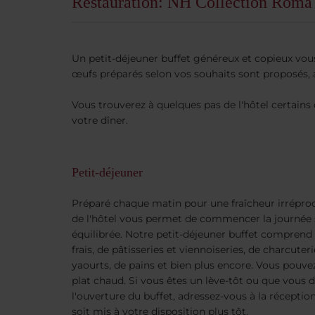
Restauration: NH Collection Roma
Un petit-déjeuner buffet généreux et copieux vou
œufs préparés selon vos souhaits sont proposés, a
Vous trouverez à quelques pas de l'hôtel certains 
votre dîner.
Petit-déjeuner
Préparé chaque matin pour une fraîcheur irréproch
de l'hôtel vous permet de commencer la journée 
équilibrée. Notre petit-déjeuner buffet comprend t
frais, de pâtisseries et viennoiseries, de charcuter
yaourts, de pains et bien plus encore. Vous po
plat chaud. Si vous êtes un lève-tôt ou que vous d
l'ouverture du buffet, adressez-vous à la réceptio
soit mis à votre disposition plus tôt.