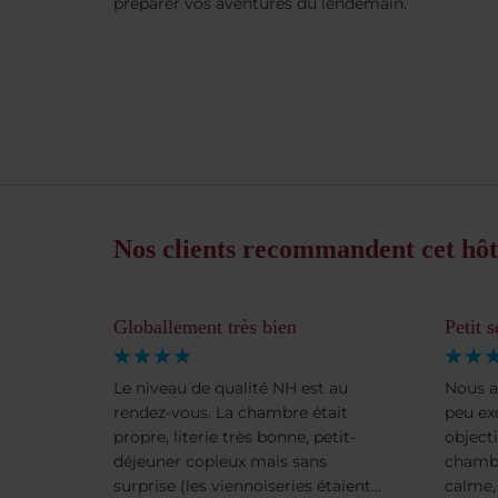
préparer vos aventures du lendemain.
Nos clients recommandent cet hôt
Globallement très bien
Petit 
Le niveau de qualité NH est au
Nous a
rendez-vous. La chambre était
peu ex
propre, literie très bonne, petit-
objecti
déjeuner copieux mais sans
chambr
surprise (les viennoiseries étaient
calme,