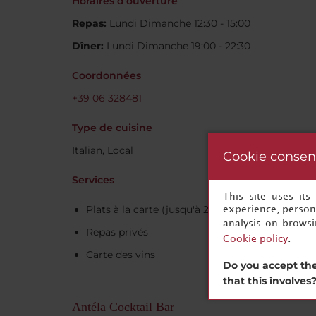
Horaires d'ouverture
Repas:
Lundi Dimanche 12:30 - 15:00
Dîner:
Lundi Dimanche 19:00 - 22:30
Coordonnées
+39 06 328481
Type de cuisine
Italian, Local
Cookie consen
Services
This site uses it
Plats à la carte (jusqu'à 22h00)
experience, persona
analysis on brows
Repas privés
Cookie policy
.
Carte des vins
Do you accept the
that this involves
Antéla Cocktail Bar