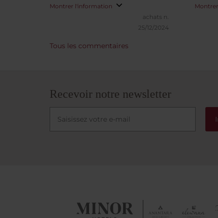
relativement trop sèches) ... la salle
confor
Montrer l'information
Montrer
de bain est à rénover, pas moyen
l'hôtel
achats n.
de prnedre une douche sans
excell
25/12/2024
mouiller partout
Tous les commentaires
Recevoir notre newsletter