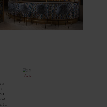
Avis
e à
n
 au
 cet
, à