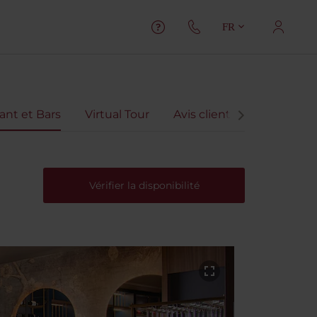
FR
ant et Bars
Virtual Tour
Avis client
Vérifier la disponibilité