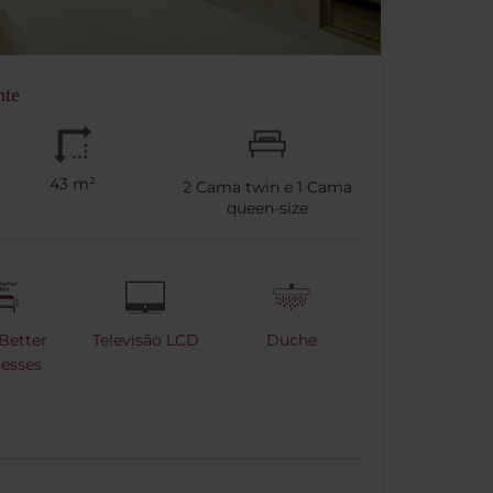
nte
43 m²
2
Cama twin e
1
Cama
queen-size
Better
Televisão LCD
Duche
esses