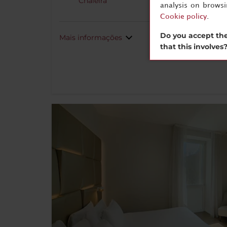
Chaleira
analysis on brows
Cookie policy
.
Do you accept the
Mais informações
that this involves