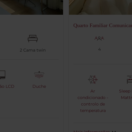
Quarto Familiar Comunica
4
2
Cama twin
são LCD
Duche
Ar
Sleep 
condicionado -
Mattr
controlo de
temperatura
Mais informações