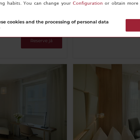
Vistas
Chal
ing habits. You can change your
Configuration
or obtain more 
se cookies and the processing of personal data
Mais informações
?
Reserve já