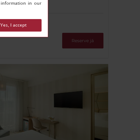
eira
information in our
Yes, I accept
Reserve já