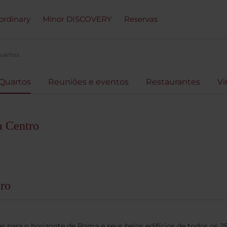
ordinary
Minor DISCOVERY
Reservas
uartos
Quartos
Reuniões e eventos
Restaurantes
Vi
 Centro
ro
as para o horizonte de Roma e seus belos edifícios de todos os