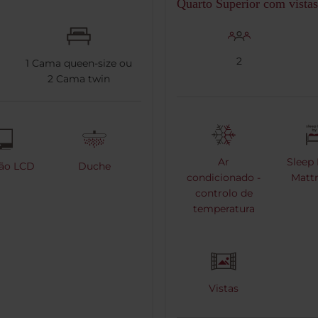
Quarto Superior com vistas
2
1
Cama queen-size ou
2
Cama twin
Ar
Sleep 
são LCD
Duche
condicionado -
Mattr
controlo de
temperatura
Vistas