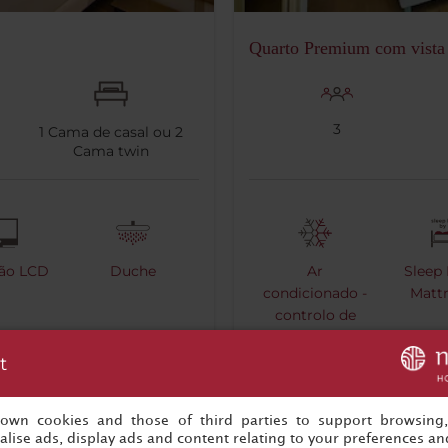
Quarto Premium com vista
3
1
Cama de casal ou
2
Cama twin
são LCD
Duche
Ar
Sleep 
condicionado -
Mattr
controlo de
temperatura
t
s own cookies and those of third parties to support browsing
lise ads, display ads and content relating to your preferences and