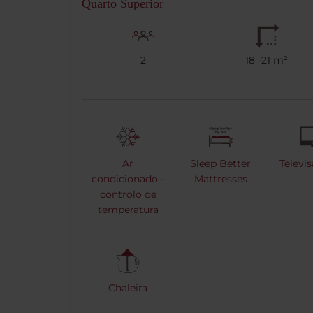
Quarto Superior
2
18 -21 m²
Ar
Sleep Better
Televi
condicionado -
Mattresses
controlo de
temperatura
Chaleira