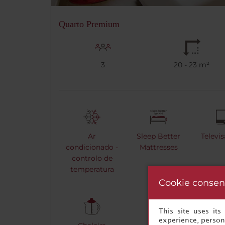
Quarto Premium
3
20 - 23 m²
Ar
Sleep Better
Televi
condicionado -
Mattresses
controlo de
temperatura
Cookie consen
This site uses it
experience, persona