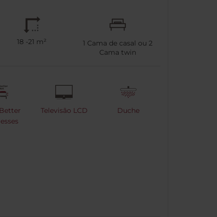
18 -21 m²
1
Cama de casal ou
2
Cama twin
Better
Televisão LCD
Duche
esses