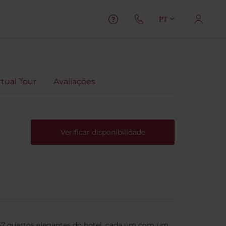
PT
rtual Tour
Avaliações
Verificar disponibilidade
 257 quartos elegantes do hotel, cada um com um