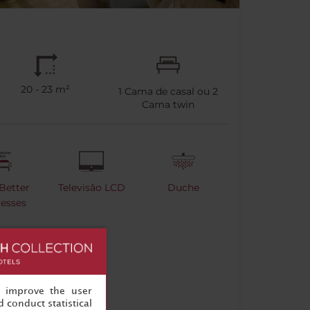
20 - 23 m²
1
Cama de casal ou
2
Cama twin
Better
Televisão LCD
Duche
esses
, improve the user
 conduct statistical