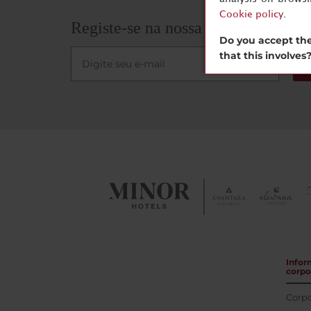
Cookie policy
.
Registe-se na nossa Newsletter
Do you accept the
that this involves
Infor
corpo
Corpo