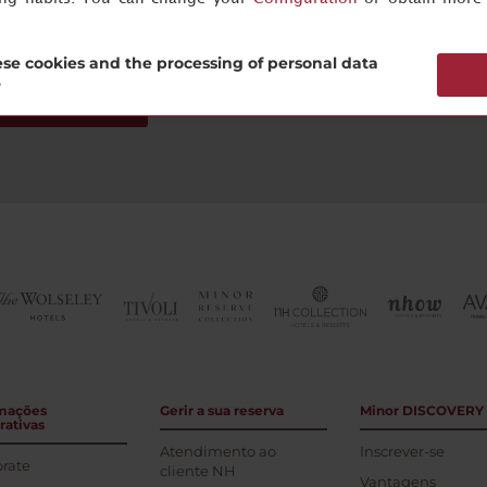
se cookies and the processing of personal data
?
Inscreva-se agora
mações
Gerir a sua reserva
Minor DISCOVERY
rativas
Atendimento ao
Inscrever-se
rate
cliente NH
Vantagens