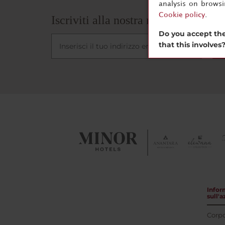
analysis on brows
Cookie policy
.
Iscriviti alla nostra newsletter
Do you accept the
that this involves
I
Infor
sull'
Corpo