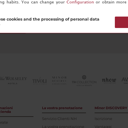
ing habits. You can change your
Configuration
or obtain more 
se cookies and the processing of personal data
?
scriviti ora
mazioni
La vostra prenotazione
Minor DISCOVERY
azienda
Servizio Clienti NH
Iscrizione
rate
La vostra prenotazione
Vantaggi