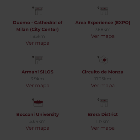
Duomo - Cathedral of
Area Experience (EXPO)
Milan (City Center)
7.88km
Ver mapa
1.85km
Ver mapa
Armani SILOS
Circuito de Monza
3.9km
17.25km
Ver mapa
Ver mapa
Bocconi University
Brera District
3.64km
1.17km
Ver mapa
Ver mapa