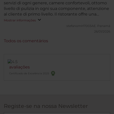
servizi di ogni genere, camere confortevoli, ottomo
livello di pulizia in ogni sua componente, attenzione
al cliente di primo livello. Il ristorante offre una
colazione buffet di buon livello ma i pasti principali
Mostrar informações
necessitano di un menú piú ampio seppur di
stefanomH7003AE.
Panamá
qualitá accettabile.
26/01/2026
Todos os comentários
avaliações
Certificado de Excelência 2025
Registe-se na nossa Newsletter