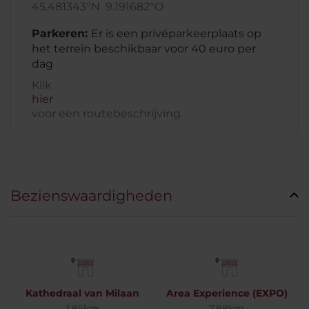
45.481343°N 9.191682°O
Parkeren:
Er is een privéparkeerplaats op
het terrein beschikbaar voor 40 euro per
dag
Klik
hier
voor een routebeschrijving.
Bezienswaardigheden
Kathedraal van Milaan
Area Experience (EXPO)
1.85km
7.88km