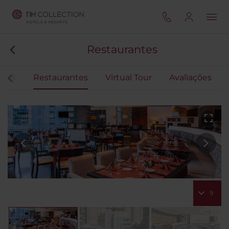
Restaurantes
ntos
Restaurantes
Virtual Tour
Avaliações
9