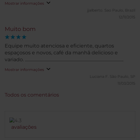
muito escura de noite.
Mostrar informações
jjalberto.
Sao Paulo, Brazil
12/11/2015
Muito bom
Equipe muito atenciosa e eficiente, quartos
espaçosos e novos, café da manhã delicioso e
variado. .........................................................................................................
Mostrar informações
Luciana F.
São Paulo, SP
11/03/2015
Todos os comentários
avaliações