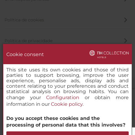
Política de cookies
Política de privacidade
Cookie consent
Canal de denúncia
This site uses its own cookies and those of third
parties to support browsing, improve the user
experience, personalise ads, display ads and
content relating to your preferences and conduct
statistical analysis on browsing habits. You can
change your
Configuration
or obtain more
information in our
Cookie policy
.
NH Collection Mexico City Santa Fe
Do you accept these cookies and the
© 2000-2026 MINOR HOTELS EUROPE & AMERICAS Santa Engracia
processing of personal data that this involves?
120. 28003 Madrid, Espanha