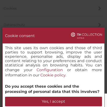
Cookies
Datenschutz
Cookie consent
Hinweisgeber
This site uses its own cookies and those of third
parties to support browsing, improve the user
experience, personalise ads, display ads and
content relating to your preferences and conduct
statistical analysis on browsing habits. You can
change your
Configuration
or obtain more
information in our
Cookie policy
.
NH Collection Mexico City Santa Fe
Do you accept these cookies and the
© 2000 – 2026 MINOR HOTELS EUROPE & AMERICAS Santa Engracia
processing of personal data that this involves?
120. 28003 Madrid, Spanien
Verfügbarkeit prüfen
Yes, I accept