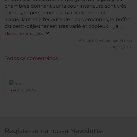
chambres donnant sur la cour intérieure sont très
calmes, le personnel est particulièrement
accueillant et à l'écoute de nos demandes, le buffet
du petit-déjeuner est très varié et copieux ... j'ai
vraiment apprécié cet hotel !
Mostrar informações
Philippe V.
Vincennes, França
10/03/2026
Todos os comentários
avaliações
Registe-se na nossa Newsletter