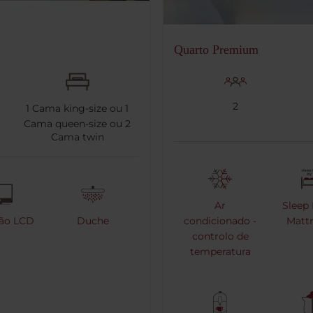
Quarto Premium
2
1
Cama king-size ou
1
Cama queen-size ou
2
Cama twin
Ar
Sleep 
são LCD
Duche
condicionado -
Mattr
controlo de
temperatura