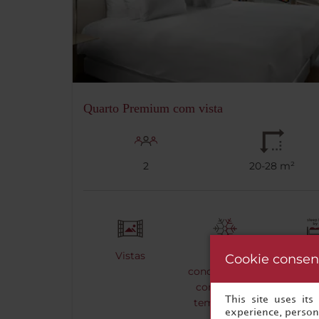
Quarto Premium com vista
2
20-28 m²
Vistas
Ar
Sleep
Cookie consen
condicionado -
Matt
controlo de
This site uses it
temperatura
experience, persona