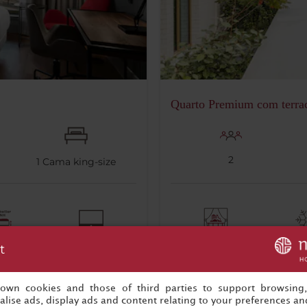
Quarto Premium com terrac
2
1
Cama king-size
 Better
Televisão LCD
Terraço com
A
t
resses
vista
condici
contr
s own cookies and those of third parties to support browsing
tempe
lise ads, display ads and content relating to your preferences and