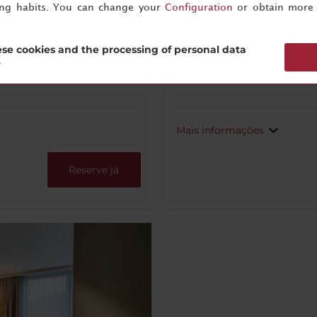
ing habits. You can change your
Configuration
or obtain more 
se cookies and the processing of personal data
leira
Duche
Máqui
?
café e
Mais informações
Reserve já