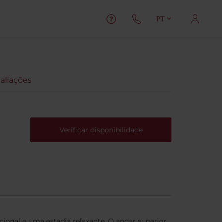
PT
aliações
Verificar disponibilidade
onal e uma estadia relaxante. O andar superior