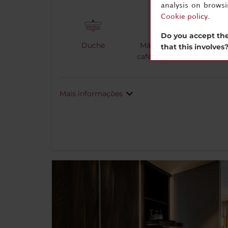
analysis on brows
Cookie policy
.
Do you accept the
Duche
Máquina de
Cha
that this involves
café expresso
Mais informações