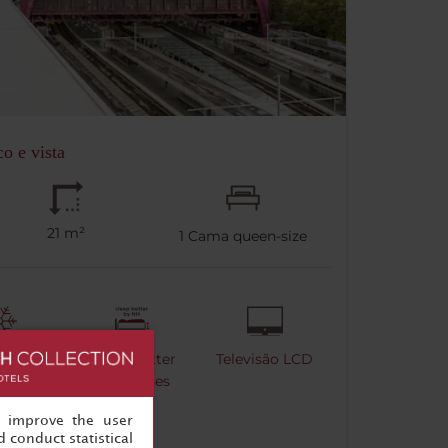
o e vista
21 m²
1
Cama queen-size
r
Sleep Better
Televisão LCD
onado -
Mattresses
olo de
, improve the user
ratura
 conduct statistical