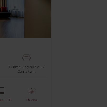
1
Cama king-size ou
2
Cama twin
são LCD
Duche