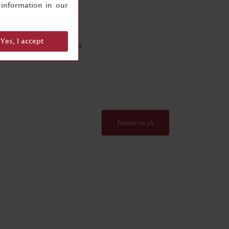
information in our
Yes, I accept
na de
Chaleira
xpresso
Reserve já