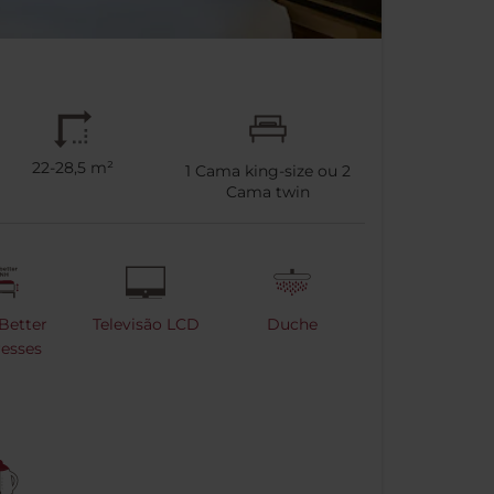
22-28,5 m²
1
Cama king-size ou
2
Cama twin
Better
Televisão LCD
Duche
esses