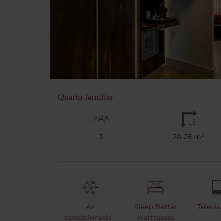
Quarto familiar
3
20-28 m²
Ar
Sleep Better
Televi
condicionado -
Mattresses