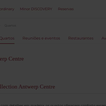
ordinary
Minor DISCOVERY
Reservas
Quartos
Quartos
Reuniões e eventos
Restaurantes
Av
erp Centre
llection Antwerp Centre
com detalhes em madeira, os quartos oferecem conforto excepci