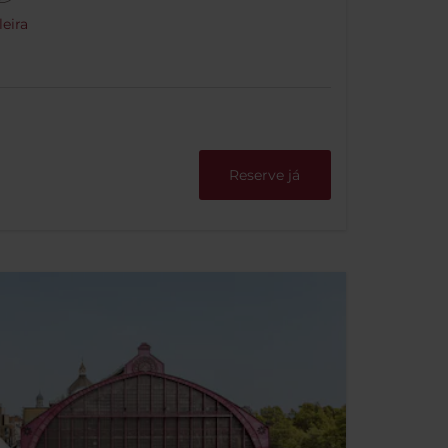
eira
Reserve já