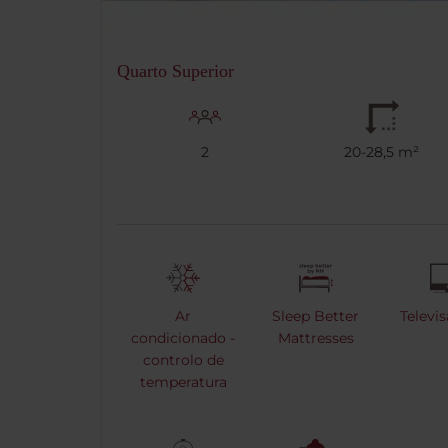
Quarto Superior
2
20-28,5 m²
Ar
Sleep Better
Televi
condicionado -
Mattresses
controlo de
temperatura