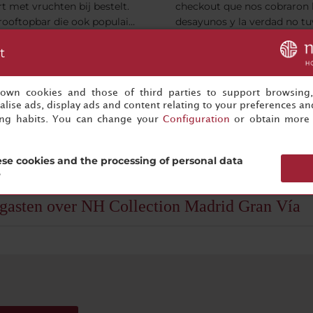
t met vruchten bij bestelt.
checkout que nos cobraron 
rooftopbar die ook populair
desayunos y la verdad no t
niet-hotelgasten. Kamers zijn
oportunidad de tomar los
fo
Toon info
t
n de kleine kant.
desayunos, pero la experienc
erschuur.
Amsterdam,
MANOLOSANTI12.
San Luis Potos
excelente, en algún próximo
and
Mexico
regresamos al hotel sin nin
05/02/2024
16
s own cookies and those of third parties to support browsing
problema.
lise ads, display ads and content relating to your preferences and
ing habits. You can change your
Configuration
or obtain more 
se cookies and the processing of personal data
?
gasten over NH Collection Madrid Gran Vía