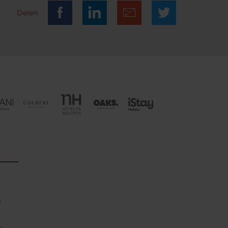
Delen
n