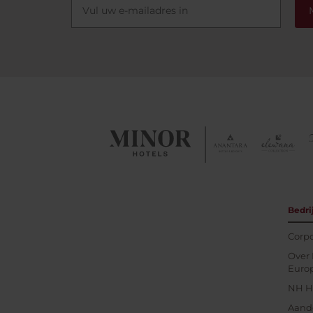
Bedri
Corpo
Over 
Euro
NH Ho
Aand