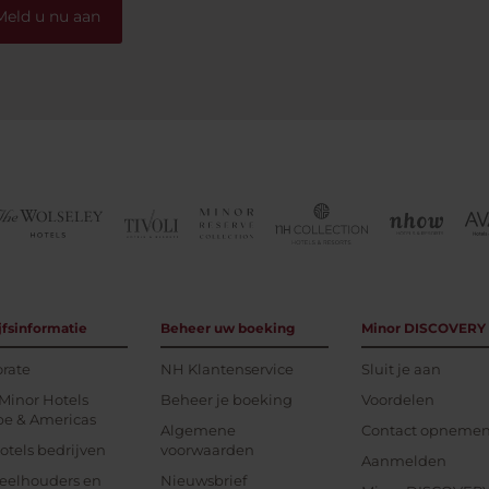
Meld u nu aan
jfsinformatie
Beheer uw boeking
Minor DISCOVERY
rate
NH Klantenservice
Sluit je aan
Minor Hotels
Beheer je boeking
Voordelen
pe & Americas
Algemene
Contact opneme
tels bedrijven
voorwaarden
Aanmelden
eelhouders en
Nieuwsbrief