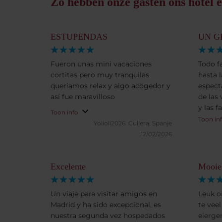
Zo hebben onze gasten ons hotel e
ESTUPENDAS
UN G
Fueron unas mini vacaciones
Todo f
cortitas pero muy tranquilas
hasta 
queriamos relax y algo acogedor y
espect
así fue maravilloso
de las 
y las f
Toon info
alojam
Toon in
Yolioli2026.
Cullera, Spanje
Además
12/02/2026
mi lab
person
cercan
Excelente
Mooie
infini
Un viaje para visitar amigos en
Leuk o
Madrid y ha sido excepcional, es
te vee
nuestra segunda vez hospedados
eierge