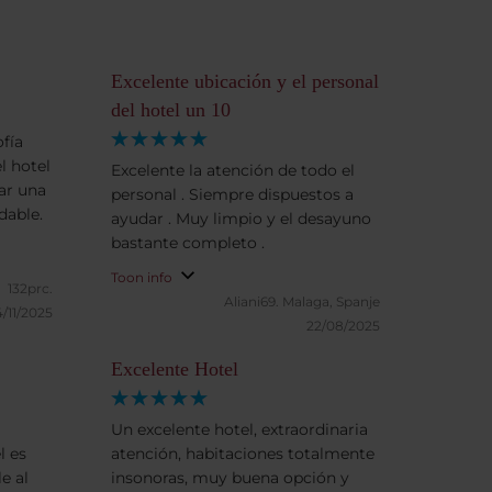
Excelente ubicación y el personal
del hotel un 10
ofía
l hotel
Excelente la atención de todo el
ar una
personal . Siempre dispuestos a
dable.
ayudar . Muy limpio y el desayuno
bastante completo .
Toon info
132prc.
Aliani69.
Malaga, Spanje
/11/2025
22/08/2025
Excelente Hotel
Un excelente hotel, extraordinaria
l es
atención, habitaciones totalmente
e al
insonoras, muy buena opción y