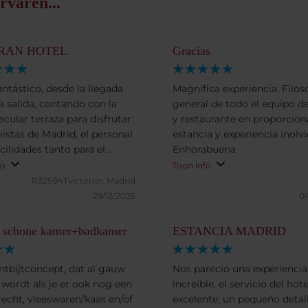
rvaren...
RAN HOTEL
Gracias
antástico, desde la llegada
Magnífica experiencia. Filos
la salida, contando con la
general de todo el equipo de
acular terraza para disfrutar
y restaurante en proporcion
vistas de Madrid, el personal
estancia y experiencia inolvi
acilidades tanto para el
Enhorabuena
iento como en restauración.
fo
Toon info
 de ser super amables con
R3259ATvictoriar.
Madrid
rador, con el que todo el
29/12/2025
04
al además ha sido super
o, lo que se agradece
 schone kamer+badkamer
ESTANCIA MADRID
tamente.
ntbijtconcept, dat al gauw
Nos pareció una experiencia
l wordt als je er ook nog een
increíble, el servicio del hote
recht, vleeswaren/kaas en/of
excelente, un pequeño detall