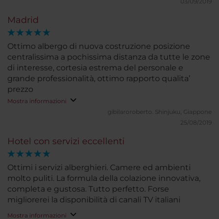
metro, moltissimi locali per mangiare e divertirsi fino
03/09/2019
a tardi. Ci tornerei subito
Madrid
Ottimo albergo di nuova costruzione posizione
centralissima a pochissima distanza da tutte le zone
di interesse, cortesia estrema del personale e
grande professionalità, ottimo rapporto qualita’
prezzo
Mostra informazioni
gibilaroroberto.
Shinjuku, Giappone
25/08/2019
Hotel con servizi eccellenti
Ottimi i servizi alberghieri. Camere ed ambienti
molto puliti. La formula della colazione innovativa,
completa e gustosa. Tutto perfetto. Forse
migliorerei la disponibilità di canali TV italiani
Mostra informazioni