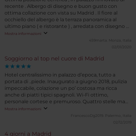
recente . Albergo di disegno e buon gusto con
ottima collazione con vista su Madrid . Il fiore al
occhiello del albergo è la terraza panoramica al
ultimo piano ( e ristorante ) , arredata con disegno e
buon gusto dove puoi ammirare il centro di Madrid
Mostra informazioni
mentre sorseggi un cocktail ...
459marta.
Monza, Italia
02/01/2020
Soggiorno al top nel cuore di Madrid
Hotel centralissimo in palazzo d’epoca, tutto a
portata di ..piede. Inaugurato a giugno 2018, pulizia
impeccabile, colazione un po’ costosa ma ricca
anche di piatti tipici spagnoli. Wi-Fi ottimo,
personale cortese e premuroso. Quattro stelle ma
ne meriterebbe cinque se solo avesse la reception
Mostra informazioni
al piano terra e non all’ottavo piano
FrancescoDg2019.
Palermo, Italia
02/12/2019
4 giorni a Madrid