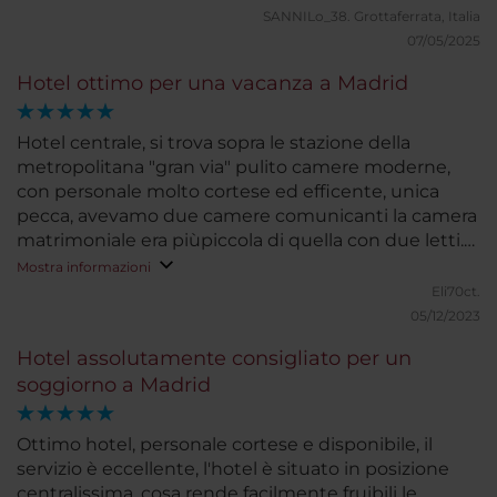
SANNILo_38.
Grottaferrata, Italia
07/05/2025
Hotel ottimo per una vacanza a Madrid
Hotel centrale, si trova sopra le stazione della
metropolitana "gran via" pulito camere moderne,
con personale molto cortese ed efficente, unica
pecca, avevamo due camere comunicanti la camera
matrimoniale era piùpiccola di quella con due letti.
Peròle camere comunicanti sono difficili da trovare
Mostra informazioni
quindi tutto ok.. Camere pulite e moderne, ben
Eli70ct.
condizionate Wifi funzionante. Tutto ok
05/12/2023
Hotel assolutamente consigliato per un
soggiorno a Madrid
Ottimo hotel, personale cortese e disponibile, il
servizio è eccellente, l'hotel è situato in posizione
centralissima, cosa rende facilmente fruibili le