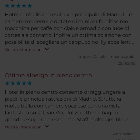
Hotel centralissimo sulla via principale di Madrid. Le
camere moderne e dotate di minibar fornitissimo
macchina per caffè con cialde armadio con luce di
cortesia a contatto. Inoltre un’ottima colazione con
possibilità di scegliere un cappuccino Illy eccellente.
Da consigliare assolutamente sia per un week end
Mostra informazioni
in una città meravigliosa che per un soggiorno più
ImperiaCaraibi.
imperiacaraibi
lungo
25/11/2019
Ottimo albergo in pieno centro
Hotel in pieno centro consente di raggiungere a
piedi le principali attrazioni di Madrid. Struttura
molto bella con camere spaziose con una vista
fantastica sulla Gran Via. Pulizia ottima, bagno
grande e super accessoriato. Staff molto gentile e
professionale attentissimo alle esigenze del cliente.
Mostra informazioni
Nei dintorni della struttura, ben collegata dalla
Antonella S.