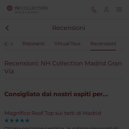
Recensioni
amere
Ristoranti
Virtual Tour
Recensioni
Recensioni: NH Collection Madrid Gran
Vía
Consigliato dai nostri ospiti per...
Magnifico Roof Top sui tetti di Madrid
Ottima posizione centrica , in palazzo rinnovato di