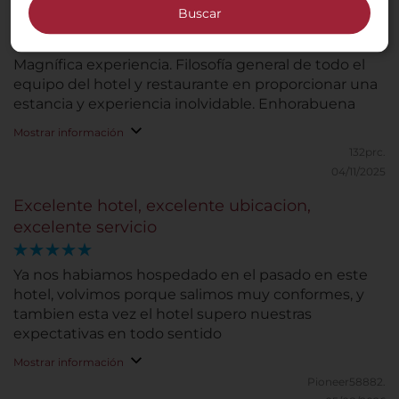
Buscar
Gracias
Magnífica experiencia. Filosofía general de todo el
equipo del hotel y restaurante en proporcionar una
estancia y experiencia inolvidable. Enhorabuena
Mostrar información
132prc.
04/11/2025
Excelente hotel, excelente ubicacion,
excelente servicio
Ya nos habiamos hospedado en el pasado en este
hotel, volvimos porque salimos muy conformes, y
tambien esta vez el hotel supero nuestras
expectativas en todo sentido
Mostrar información
Pioneer58882.