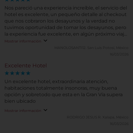
Nos pareció una experiencia increíble, el servicio del
hotel es excelente, un pequeño detalle al checkout
que nos cobraron los desayunos y la verdad no
tuvimos oportunidad de tomar los desayunos, pero
la experiencia fue excelente, en algún próximo viaje
regresamos al hotel sin ningún problema.
Mostrar información
MANOLOSANTI12.
San Luis Potosí, México
16/03/2026
Excelente Hotel
Un excelente hotel, extraordinaria atención,
habitaciones totalmente insonoras, muy buena
opción y sobretodo que esta en la Gran Vía supera
bien ubicado
Mostrar información
RODRIGO JESUS R.
Xalapa, México
16/03/2026