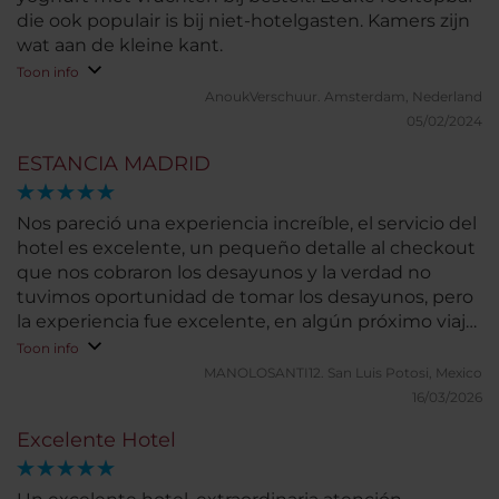
die ook populair is bij niet-hotelgasten. Kamers zijn
wat aan de kleine kant.
Toon info
AnoukVerschuur.
Amsterdam, Nederland
05/02/2024
ESTANCIA MADRID
Nos pareció una experiencia increíble, el servicio del
hotel es excelente, un pequeño detalle al checkout
que nos cobraron los desayunos y la verdad no
tuvimos oportunidad de tomar los desayunos, pero
la experiencia fue excelente, en algún próximo viaje
regresamos al hotel sin ningún problema.
Toon info
MANOLOSANTI12.
San Luis Potosi, Mexico
16/03/2026
Excelente Hotel