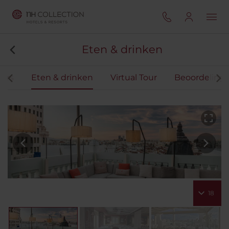
Eten & drinken
ers
Eten & drinken
Virtual Tour
Beoordeling
18