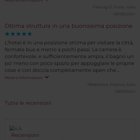
Mostra informazioni
Pierluigi D.
Pavia, Italia
08/08/2024
Ottima struttura in una buonissima posizione
L'hotel è in una posizione ottima per visitare la città,
fermate bus e metro a pochi passi. La camera è
confortevole, e sufficientemente ampia, il bagno un
po' meno con poco spazio per appoggiare le proprie
cose e con doccia completamente open che
personalmente non amo. Mancano gli appendiabiti
Mostra informazioni
nell'ingresso della stanza, per appendere le giacche.
78fabriziod.
Padova, Italia
Non essendo presenti, le giacche invernali vanno ad
09/01/2024
ingombrare la stanza, dato che anche l'armadio non
Tutte le recensioni
è particolarmente capiente per più di due persone.
Staff top per gentilezza e professionalità.
Particolarmente apprezzati gli omaggi alla bambina
in occasione della epifania, segno di grande
attenzione alla clientela. Super!
Recensioni