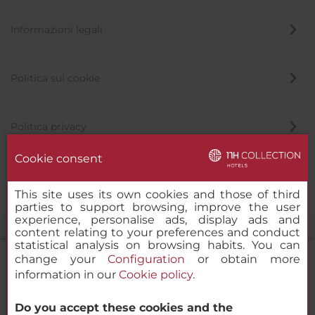
Informazioni legali
Politica sui cookie
Politica privacy
Cookie consent
Canale di segnalazione
This site uses its own cookies and those of third
parties to support browsing, improve the user
experience, personalise ads, display ads and
content relating to your preferences and conduct
statistical analysis on browsing habits. You can
change your
Configuration
or obtain more
information in our
Cookie policy
.
NH Collection Madrid Colón
Do you accept these cookies and the