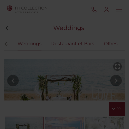
Weddings
res
Weddings
Restaurant et Bars
Offres
10