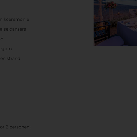
nnikceremonie
aise dansers
nd
idegom
gen strand
or 2 personen)