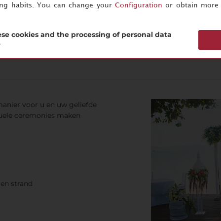
ing habits. You can change your
Configuration
or obtain more 
or 2 personen)
se cookies and the processing of personal data
?
manier voor u en uw geliefde
rituele ceremonies maken
gen strand