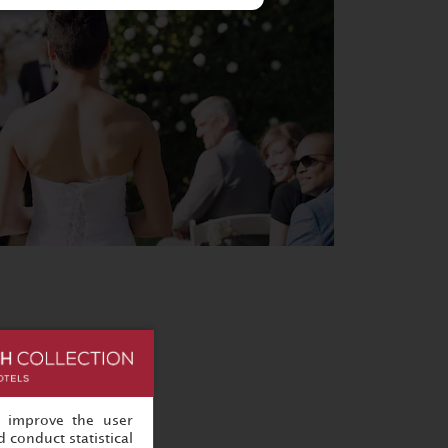
, improve the user
 conduct statistical