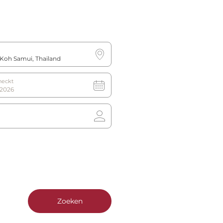
heckt
ort (retour)
HB 1500.
Zoeken
 van te zijn dat u de