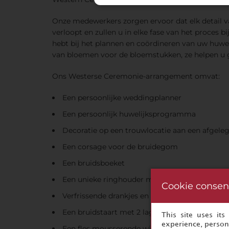
Onze medewerkers zorgen ervoor dat elk detail v
verloopt en zullen u in elke fase van het proces b
hebt bij het plannen en coördineren van uw huweli
van bloemen voor de bloemstukken, ze helpen u 
Ons Westerse Ceremonie-arrangement omvat:
Een persoonlijke weddingplanner
Een persoonlijk huwelijksprogramma
Decoratie op een trouwlocatie aan een afgele
Een corsage voor de bruidegom
Een bruidsboeket
Een unieke ringhouder met bloemen
Cookie consen
Verfrissende drankjes en handdoeken
Een bruidstaart met 2 lagen (4 pond)
This site uses it
experience, persona
Een fles mousserende wijn