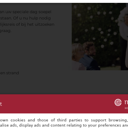
an uw speciale dag soepel
ijstaan. Of u nu hulp nodig
jksreis of bij het uitzoeken
graag.
gen strand
t
s own cookies and those of third parties to support browsing
lise ads, display ads and content relating to your preferences and