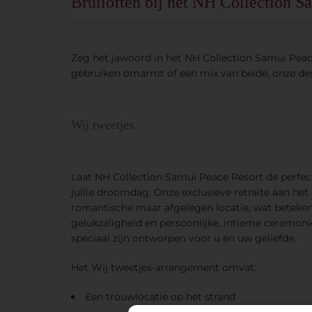
Bruiloften bij het NH Collection 
Zeg het jawoord in het NH Collection Samui Peace
gebruiken omarmt of een mix van beide, onze d
Wij tweetjes
Laat NH Collection Samui Peace Resort de perfe
jullie droomdag. Onze exclusieve retraite aan het 
romantische maar afgelegen locatie, wat betek
gelukzaligheid en persoonlijke, intieme ceremoni
speciaal zijn ontworpen voor u en uw geliefde.
Het Wij tweetjes-arrangement omvat:
Een trouwlocatie op het strand