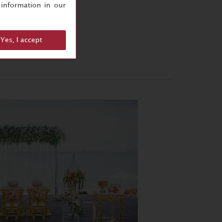
information in our
Yes, I accept