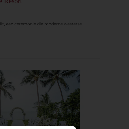
e Resort
 wilt, een ceremonie die moderne westerse