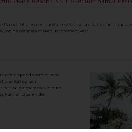
Samui Peace Resort: NH Collection Samui Peac
 Resort. Of u nu een traditionele Thaise bruiloft op het strand
eskundige planners maken uw dromen waar.
cte achtergrond vormen voor
strand ligt op een
ent dat we momenten van pure
es kunnen creëren die