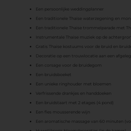
Een persoonlijke weddingplanner
Een traditionele Thaise waterzegening en mo
Een traditionele Thaise trommelparade met Th
Instrumentale Thaise muziek op de achtergro
Gratis Thaise kostuums voor de bruid en bru
Decoratie op een trouwlocatie aan een afgele
Een corsage voor de bruidegom
Een bruidsboeket
Een unieke ringhouder met bloemen
Verfrissende drankjes en handdoeken
Een bruidstaart met 2 etages (4 pond)
Een fles mousserende wijn
Een aromatische massage van 60 minuten (vo
Huwelijksreis bloemdecoraties (in de kamer)