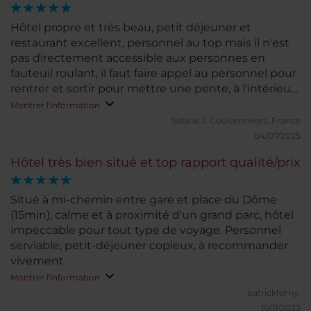
Hôtel propre et très beau, petit déjeuner et
restaurant excellent, personnel au top mais il n'est
pas directement accessible aux personnes en
fauteuil roulant, il faut faire appel au personnel pour
rentrer et sortir pour mettre une pente, à l'intérieur,
il y a des ascenseurs
Montrer l'information
Sabine J.
Coulommiers, France
04/07/2025
Hôtel très bien situé et top rapport qualité/prix
Situé à mi-chemin entre gare et place du Dôme
(15min), calme et à proximité d'un grand parc, hôtel
impeccable pour tout type de voyage. Personnel
serviable, petit-déjeuner copieux, à recommander
vivement.
Montrer l'information
patrickforny.
10/11/2022