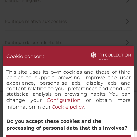
Mentions légales
Politique relative aux cookies
Politique de confidentialité
Cookie consent
Canal éthique
This site uses its own cookies and those of third
parties to support browsing, improve the user
experience, personalise ads, display ads and
content relating to your preferences and conduct
statistical analysis on browsing habits. You can
change your
Configuration
or obtain more
information in our
Cookie policy
.
NH Collection Milano Touring
Do you accept these cookies and the
© 2000-2026 MINOR HOTELS EUROPE & AMERICAS Santa Engracia
processing of personal data that this involves?
120. 28003 Madrid, Espagne