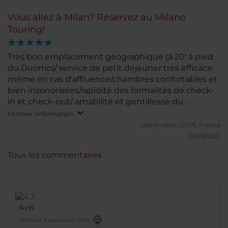
Vous allez à Milan? Réservez au Milano
Touring!
Très bon emplacement géographique (à 20' à pied
du Duomo)/ service de petit déjeuner très efficace
même en cas d'affluence/chambres confortables et
bien insonorisées/rapidité des formalités de check-
in et check-out/ amabilité et gentillesse du
personnel en salle de petit déjeuner et au desk
Montrer l'information
JeanProbst.
LYON, France
05/09/2021
Tous les commentaires
Avis
Certificat d’excellence 2025