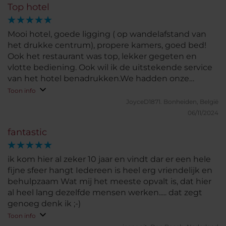
Top hotel
Mooi hotel, goede ligging ( op wandelafstand van
het drukke centrum), propere kamers, goed bed!
Ook het restaurant was top, lekker gegeten en
vlotte bediening. Ook wil ik de uitstekende service
van het hotel benadrukken.We hadden onze
huurauto namelijk geparkeerd in een parking
Toon info
vlakbij het hotel. Toen we deze om 5u s ochtends
JoyceD1871.
Bonheiden, België
wouden ophalen voor naar de luchthaven te
06/11/2024
vertrekken was die man van de parking zeer
fantastic
onbeschoft en wou hij onze auto niet geven
wegens gesloten. Zijn collega had ons nochtans
gegarandeerd dat we 24/24 de auto konden
ik kom hier al zeker 10 jaar en vindt dar er een hele
ophalen. Na dit te melden aan het hotel hebben zij
fijne sfeer hangt Iedereen is heel erg vriendelijk en
de man van de parking gebeld en geregeld dat wij
behulpzaam Wat mij het meeste opvalt is, dat hier
alsnog onze huurauto konden terug krijgen en zo
al heel lang dezelfde mensen werken..... dat zegt
onze vlucht halen. Heel erg bedankt voor die extra
genoeg denk ik ;-)
service :)
Toon info