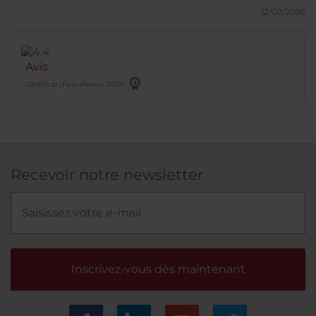
points d’intérêt. Le petit-déjeuner est de grande
12/02/2026
qualité, à la fois copieux et varié. Une adresse de
standing que je recommande sans réserve.
Avis
Certificat d’excellence 2025
Recevoir notre newsletter
Inscrivez-vous dès maintenant