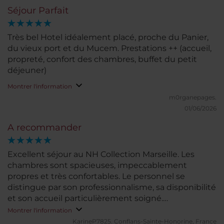
Séjour Parfait
Très bel Hotel idéalement placé, proche du Panier,
du vieux port et du Mucem. Prestations ++ (accueil,
propreté, confort des chambres, buffet du petit
déjeuner)
Montrer l'information
m0rganepages.
01/06/2026
A recommander
Excellent séjour au NH Collection Marseille. Les
chambres sont spacieuses, impeccablement
propres et très confortables. Le personnel se
distingue par son professionnalisme, sa disponibilité
et son accueil particulièrement soigné.
L’établissement bénéficie d’un emplacement idéal,
Montrer l'information
permettant de rejoindre facilement les principaux
KarineP7825.
Conflans-Sainte-Honorine, France