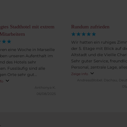
gtes Stadthotel mit extrem
Rundum zufrieden
 Mitarbeitern
Wir hatten ein ruhiges Zim
der 5. Etage mit Blick auf di
ren eine Woche in Marseille
Altstadt und die Vieille Char
ben unseren Aufenthalt im
Sehr guter Service, freundli
nd des Hotels sehr
Personal, zentrale Lage, alle
en. Fussläufig sind alle
Fuß erreichbar.
Zeige Info
gen Orte sehr gut
AndreasBlobel.
Dachau, Deut
hbar, die Metro direkt zum
nfo
05
n ist ca 4 Minuten zu Fuss
Anthonya K.
nt, die Tram grad ums Eck.
06/08/2025
ühstück zu buchen lohnt
s ist bis um 11 Uhr und alles
risch stets angeboten. Wir
n alle Mitarbeiter loben,
 gibt ein paar, die
r