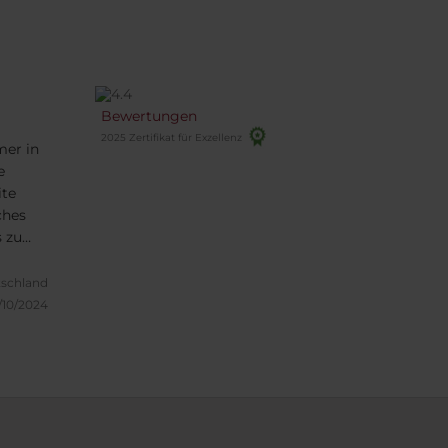
Bewertungen
2025 Zertifikat für Exzellenz
mer in
e
ite
ches
s zu
schland
/10/2024