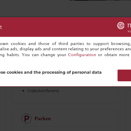
t
Business-Services
s own cookies and those of third parties to support browsing
lise ads, display ads and content relating to your preferences and
Audiovisuelle Ausrüstung
ing habits. You can change your
Configuration
or obtain more 
Kaffeepausen
Konferenzeinrichtungen
se cookies and the processing of personal data
?
Menüs für Gruppen
Videokonferenz
Parken