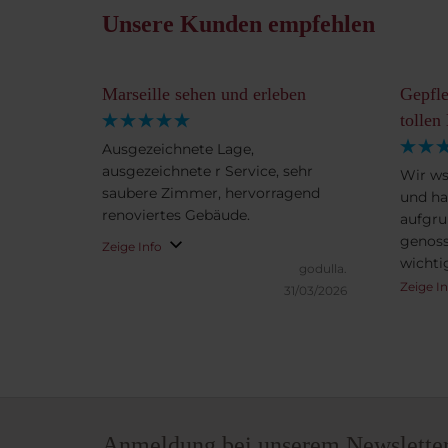
Unsere Kunden empfehlen
Marseille sehen und erleben
Gepfle
tollen
Ausgezeichnete Lage,
ausgezeichnete r Service, sehr
Wir ws
saubere Zimmer, hervorragend
und ha
renoviertes Gebäude.
aufgru
genoss
Zeige Info
wichti
godulla.
erreic
Zeige I
31/03/2026
Stadio
entfer
Das Fr
sich, e
wird f
möchte
aber es
Anmeldung bei unserem Newslette