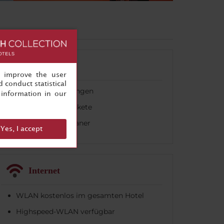
Feiern
, improve the user
 conduct statistical
Banketteinrichtungen
information in our
Veranstaltungspakete
Veranstaltungsplaner
Yes, I accept
Internet
WLAN kostenlos im gesamten Hotel
Highspeed-WLAN verfügbar