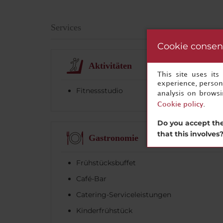
Services
Cookie consen
Aktivitäten
This site uses it
experience, persona
Fitnessstudio
analysis on brows
Cookie policy
.
Do you accept the
that this involves
Gastronomie
Frühstücksbuffet
Café-Bar
Catering-Serviceleistungen
Kinderfrühstück