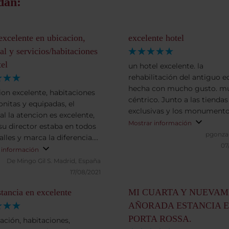
dan:
excelente en ubicacion,
excelente hotel
al y servicios/habitaciones
tel
un hotel excelente. la
rehabilitación del antiguo ed
hecha con mucho gusto. m
ion excelente, habitaciones
céntrico. Junto a las tienda
nitas y equipadas, el
exclusivas y los monument
al la atencion es excelente,
recomendables. el personal
Mostrar información
su director estaba en todos
amable. siempre con una so
pgonza
alles y marca la diferencia.
muy atentos. y el desayuno d
07
n calidad precio de 10.
 información
os lo recomiendo a todos lo
 de superar
De Mingo Gil S.
Madrid, España
vayáis de vacaciones a Flore
17/08/2021
tancia en excelente
MI CUARTA Y NUEVA
AÑORADA ESTANCIA E
PORTA ROSSA.
zación, habitaciones,