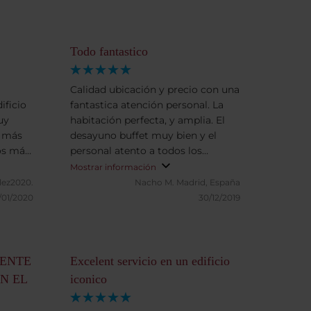
Todo fantastico
Calidad ubicación y precio con una
ificio
fantastica atención personal. La
uy
habitación perfecta, y amplia. El
s más
desayuno buffet muy bien y el
os más
personal atento a todos los
 super
detalles. Nos gestionaron todas las
Mostrar información
nrisa y
reservan en restaurantes y demás
lez2020.
Nacho M.
Madrid, España
e lujo.
atraccciones.
/01/2020
30/12/2019
s que
ncia.
MENTE
Excelent servicio en un edificio
N EL
iconico