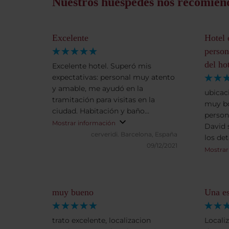
Nuestros huéspedes nos recomien
Excelente
Hotel 
person
del ho
Excelente hotel. Superó mis
expectativas: personal muy atento
y amable, me ayudó en la
ubicac
tramitación para visitas en la
muy bo
ciudad. Habitación y baño
person
excelentes, gran limpieza.
Mostrar información
David 
Desayuno muy completo y
cerveridi.
Barcelona, España
los det
excelente. Recomendaría este
09/12/2021
Relació
Mostrar
hotel a todo el mundo.
Dificil
muy bueno
Una es
trato excelente, localizacion
Locali