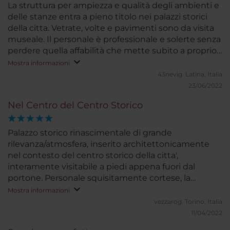
La struttura per ampiezza e qualità degli ambienti e
delle stanze entra a pieno titolo nei palazzi storici
della citta. Vetrate, volte e pavimenti sono da visita
museale. Il personale è professionale e solerte senza
perdere quella affabilità che mette subito a proprio
agio. La prima colazione è nel solco della tradizione
Mostra informazioni
NH ricchissima e sempre assortita per tutti i gusti.
43nevig.
Latina, Italia
Unico rilievo, in una delle due stanze la toilette per
23/06/2022
quanto ampia era priva di bidet ! Cosa non
Nel Centro del Centro Storico
infrequente in altri paesi ma in Italia e in un cinque
stelle mi sembra una macchia importante. Capisco i
vincoli storici ma ormai le soluzioni tecniche
Palazzo storico rinascimentale di grande
permettono di superare ogni diffficoltà..... In ogni
rilevanza/atmosfera, inserito architettonicamente
caso davvero una vacanza da ricordare con piacere.
nel contesto del centro storico della citta',
interamente visitabile a piedi appena fuori dal
portone. Personale squisitamente cortese, la
conciergerie ha perfettamente interpretato le ns
Mostra informazioni
preferenze per consigliarci ristoranti per provare
vezzarog.
Torino, Italia
piatti tipici locali con ottimo rapporto qualita'/prezzo.
11/04/2022
Abbondante colazione di grande qualita'