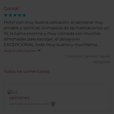
Genial
Hotel con muy buena ubicación, el personal muy
amable y servicial, la limpieza de las habitaciones un
10, la cama enorme y muy cómoda con muchas
almohadas para escoger, el desayuno
EXCEPCIONAL, todo muy bueno y muchísima
variedad. El gym a pesar de ser pequeño tiene 5
Mostrar información
máquinas necesarias y en muy buen estado
Cristinatdv.
Cambrils, España
(incluso el material) con agua fría y toallas para
08/06/2026
disponer de ellas, abierto 24h, así que perfecto.
Todos los comentarios
Recomendable 100%
opiniones
Certificado de Excelencia 2025