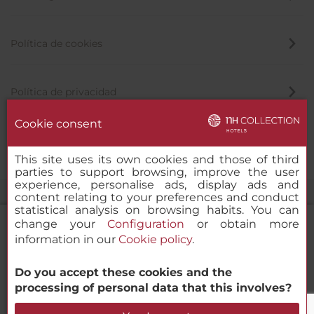
Política de cookies
Política de privacidad
Cookie consent
Canal de denuncias
This site uses its own cookies and those of third
parties to support browsing, improve the user
experience, personalise ads, display ads and
content relating to your preferences and conduct
statistical analysis on browsing habits. You can
change your
Configuration
or obtain more
information in our
Cookie policy
.
NH Collection Madrid Abascal
Do you accept these cookies and the
© 2000-2026 MINOR HOTELS EUROPE & AMERICAS Santa Engracia,
processing of personal data that this involves?
120. 28003 Madrid, España
Verificar disponibilidad